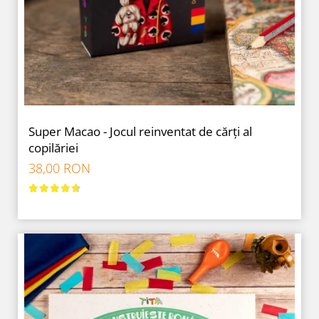
9 Ani
10 Ani
11 - 14 Ani
14+ Ani
Colecția Păcălici
TOATE JOCURILE
Super Macao - Jocul reinventat de cărți al
copilăriei
38,00 RON