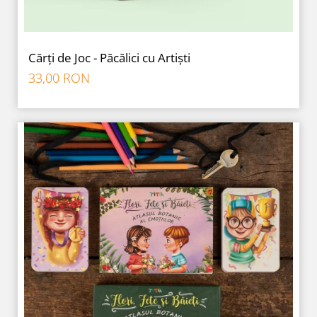
Cărți de Joc - Păcălici cu Artiști
33,00 RON