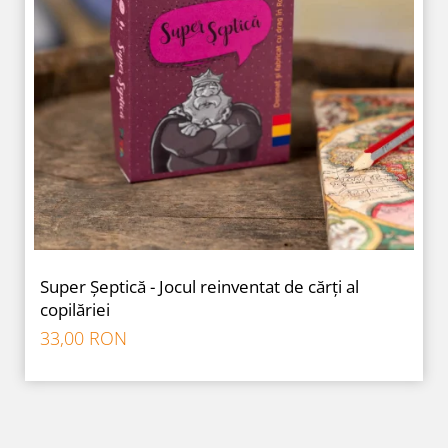
Super Șeptică - Jocul reinventat de cărți al
copilăriei
33,00 RON