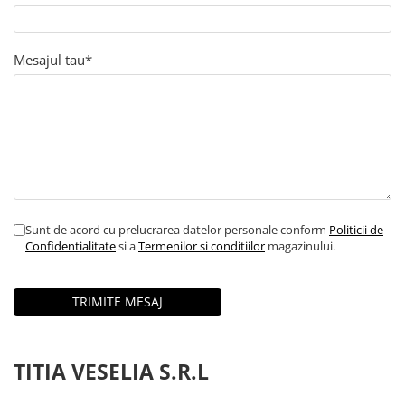
9 Ani
10 Ani
11 - 14 Ani
Mesajul tau*
14+ Ani
Colecția Păcălici
TOATE JOCURILE
Sunt de acord cu prelucrarea datelor personale conform
Politicii de
Confidentialitate
si a
Termenilor si conditiilor
magazinului.
TITIA VESELIA S.R.L