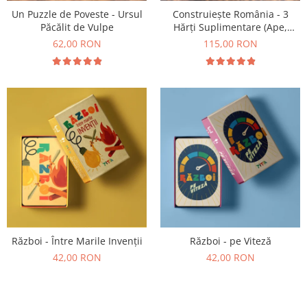
Un Puzzle de Poveste - Ursul
Construiește România - 3
Păcălit de Vulpe
Hărți Suplimentare (Ape,
Resurse, Vegetație și Faună)
62,00 RON
115,00 RON
Război - Între Marile Invenții
Război - pe Viteză
42,00 RON
42,00 RON