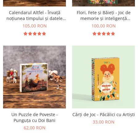
Flori, Fete și Băieți - Joc de
Calendarul Altfel - Învață
memorie și inteligență
noțiunea timpului și datele
emoțională
importante din an
100,00 RON
105,00 RON
Un Puzzle de Poveste -
Cărți de Joc - Păcălici cu Artiști
Punguța cu Doi Bani
33,00 RON
62,00 RON