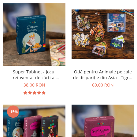
Super Tabinet - Jocul
Odă pentru Animale pe cale
reinventat de cărți al
de dispariție din Asia - Tigrul
copilăriei
Siberian, Urangutanul și
38,00 RON
60,00 RON
Elefantul Asiatic
-15%