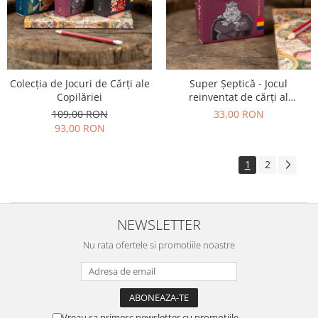
Colecția de Jocuri de Cărți ale
Super Șeptică - Jocul
Copilăriei
reinventat de cărți al
copilăriei
109,00 RON
33,00 RON
93,00 RON
1
2
NEWSLETTER
Nu rata ofertele si promotiile noastre
Vreau sa primesc newsletter cu promotiile