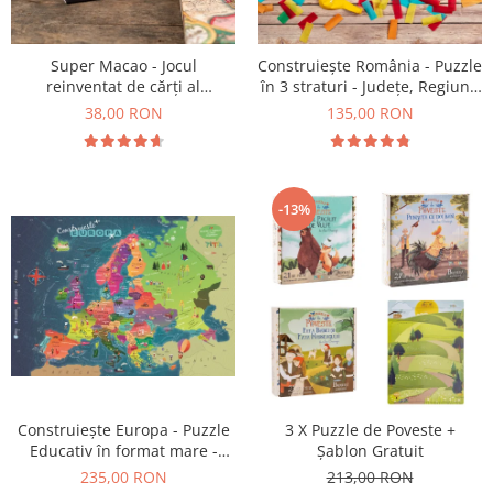
9 Ani
10 Ani
11 - 14 Ani
Super Macao - Jocul
Construiește România - Puzzle
reinventat de cărți al
în 3 straturi - Județe, Regiuni,
14+ Ani
copilăriei
Relief
38,00 RON
135,00 RON
Colecția Păcălici
TOATE JOCURILE
-13%
Construiește Europa - Puzzle
3 X Puzzle de Poveste +
Educativ în format mare -
Șablon Gratuit
Țări, Relief, Steaguri și
235,00 RON
213,00 RON
Obiective Turistice