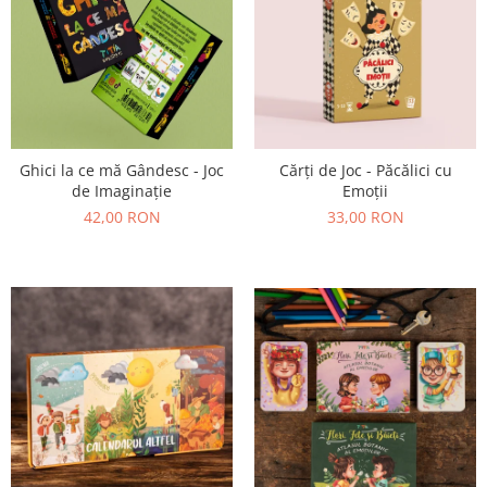
Cărți de Joc - Păcălici cu
Ghici la ce mă Gândesc - Joc
Emoții
de Imaginație
33,00 RON
42,00 RON