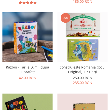
185,00 RON
-6%
Război - Țările Lumii după
Construiește România (Jocul
Suprafață
Original) + 3 Hărți
Suplimentare
42,00 RON
250,00 RON
235,00 RON