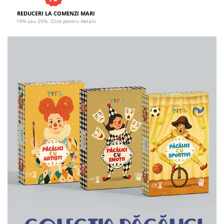
9 Ani
10 Ani
REDUCERI LA COMENZI MARI
10% sau 20%. Click pentru detalii
11 - 14 Ani
14+ Ani
Colecția Păcălici
TOATE JOCURILE