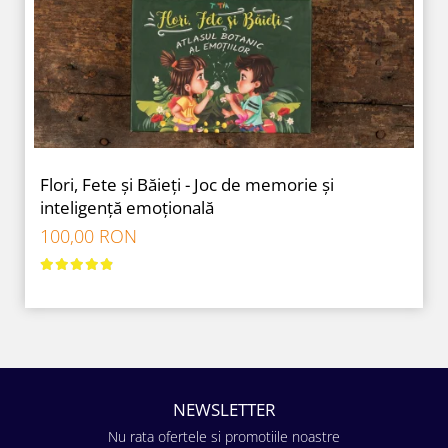
9 Ani
10 Ani
11 - 14 Ani
14+ Ani
Colecția Păcălici
TOATE JOCURILE
Flori, Fete și Băieți - Joc de memorie și
inteligență emoțională
100,00 RON
NEWSLETTER
Nu rata ofertele si promotiile noastre