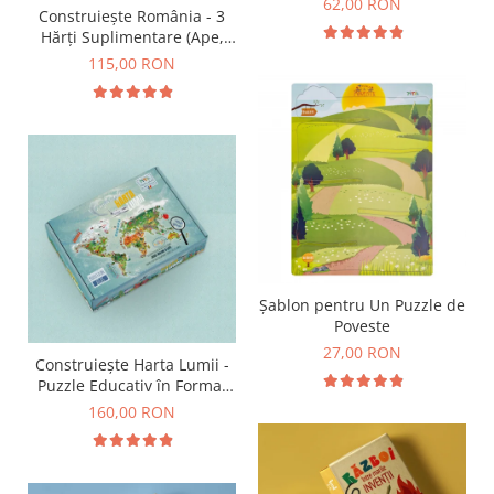
62,00 RON
Construiește România - 3
Hărți Suplimentare (Ape,
Resurse, Vegetație și Faună)
115,00 RON
Șablon pentru Un Puzzle de
Poveste
27,00 RON
Construiește Harta Lumii -
Puzzle Educativ în Format
Mare
160,00 RON