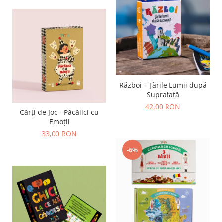
Război - Țările Lumii după
Suprafață
42,00 RON
Cărți de Joc - Păcălici cu
Emoții
33,00 RON
-6%