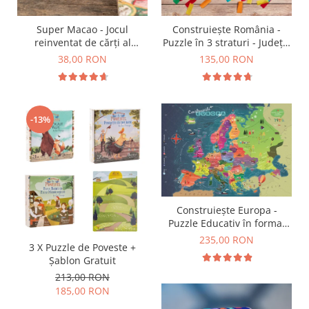
9 Ani
10 Ani
Super Macao - Jocul
Construiește România -
11 - 14 Ani
reinventat de cărți al
Puzzle în 3 straturi - Județe,
14+ Ani
copilăriei
Regiuni, Relief
38,00 RON
135,00 RON
Colecția Păcălici
TOATE JOCURILE
-13%
Construiește Europa -
Puzzle Educativ în format
mare - Țări, Relief, Steaguri
235,00 RON
3 X Puzzle de Poveste +
și Obiective Turistice
Șablon Gratuit
213,00 RON
185,00 RON