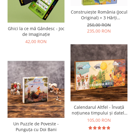
Construiește România (Jocul
Original) + 3 Hărți
Suplimentare
250,00 RON
Ghici la ce mă Gândesc - Joc
235,00 RON
de Imaginație
42,00 RON
Calendarul Altfel - Învață
noțiunea timpului și datele
importante din an
105,00 RON
Un Puzzle de Poveste -
Punguța cu Doi Bani