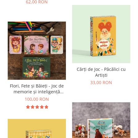
62,00 RON
Cărți de Joc - Păcălici cu
Artiști
33,00 RON
Flori, Fete și Băieți - Joc de
memorie și inteligență
emoțională
100,00 RON