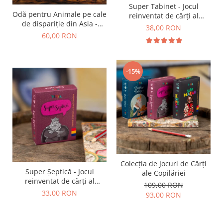
Super Tabinet - Jocul
Odă pentru Animale pe cale
reinventat de cărți al
de dispariție din Asia -
copilăriei
38,00 RON
Tigrul Siberian,
60,00 RON
Urangutanul și Elefantul
Asiatic
-15%
Colecția de Jocuri de Cărți
Super Șeptică - Jocul
ale Copilăriei
reinventat de cărți al
109,00 RON
copilăriei
33,00 RON
93,00 RON