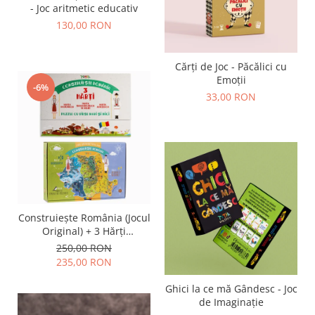
- Joc aritmetic educativ
130,00 RON
Cărți de Joc - Păcălici cu
Emoții
-6%
33,00 RON
Construiește România (Jocul
Original) + 3 Hărți
Suplimentare
250,00 RON
235,00 RON
Ghici la ce mă Gândesc - Joc
de Imaginație