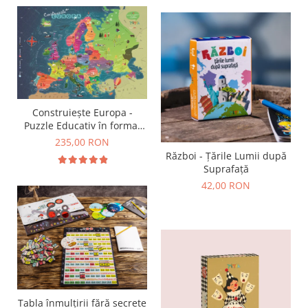
Construiește Europa -
Puzzle Educativ în format
mare - Țări, Relief, Steaguri
235,00 RON
și Obiective Turistice
Război - Țările Lumii după
Suprafață
42,00 RON
Tabla înmulțirii fără secrete