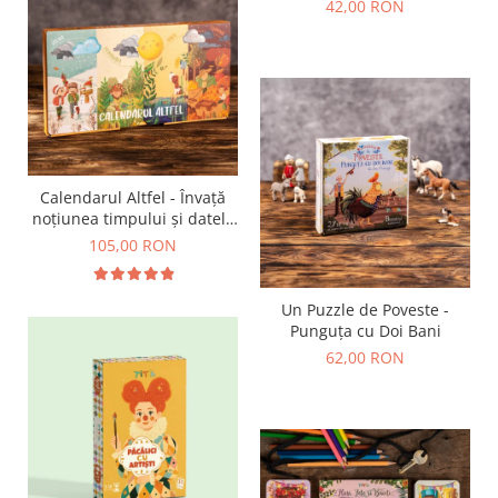
42,00 RON
Calendarul Altfel - Învață
noțiunea timpului și datele
importante din an
105,00 RON
Un Puzzle de Poveste -
Punguța cu Doi Bani
62,00 RON