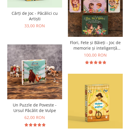
Cărți de Joc - Păcălici cu
Artiști
33,00 RON
Flori, Fete și Băieți - Joc de
memorie și inteligență
emoțională
100,00 RON
Un Puzzle de Poveste -
Ursul Păcălit de Vulpe
62,00 RON