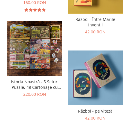
Mare
160,00 RON
Război - Între Marile
Invenții
42,00 RON
Istoria Noastră - 5 Seturi
Puzzle, 48 Cartonașe cu
Personaje Istorice, 1
220,00 RON
Broșură Ilustrată (38 pagini)
Război - pe Viteză
42,00 RON