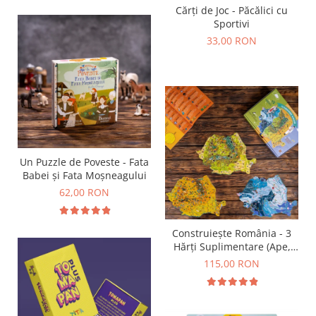
Cărți de Joc - Păcălici cu
Sportivi
33,00 RON
Un Puzzle de Poveste - Fata
Babei și Fata Moșneagului
62,00 RON
Construiește România - 3
Hărți Suplimentare (Ape,
Resurse, Vegetație și Faună)
115,00 RON