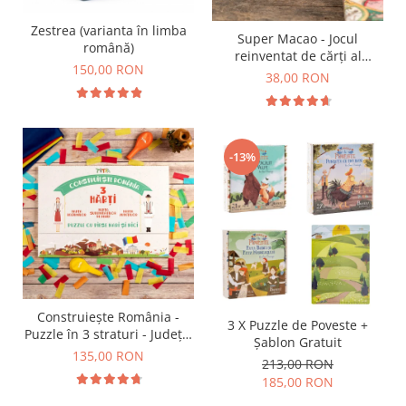
9 Ani
10 Ani
Zestrea (varianta în limba
Super Macao - Jocul
română)
11 - 14 Ani
reinventat de cărți al
150,00 RON
14+ Ani
copilăriei
38,00 RON
Colecția Păcălici
TOATE JOCURILE
-13%
Construiește România -
3 X Puzzle de Poveste +
Puzzle în 3 straturi - Județe,
Șablon Gratuit
Regiuni, Relief
135,00 RON
213,00 RON
185,00 RON