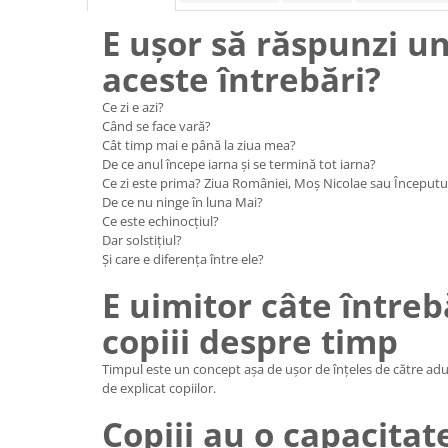
E ușor să răspunzi un
aceste întrebări?
Ce zi e azi?
Când se face vară?
Cât timp mai e până la ziua mea?
De ce anul începe iarna și se termină tot iarna?
Ce zi este prima? Ziua României, Moș Nicolae sau Începutul
De ce nu ninge în luna Mai?
Ce este echinocțiul?
Dar solstițiul?
Și care e diferența între ele?
E uimitor câte întreb
copiii despre timp
Timpul este un concept așa de ușor de înțeles de către adulț
de explicat copiilor.
Copiii au o capacitat