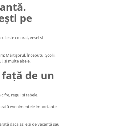
antă.
ești pe
cul este colorat, vesel și
m: Mărțișorul, Începutul Școlii,
l, și multe altele.
 față de un
fre, reguli și tabele.
ți arată evenimentele importante
 arată dacă azi e zi de vacanță sau