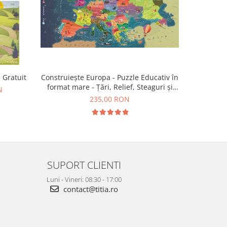
Construiește Europa - Puzzle Educativ în
 Gratuit
Război - 
format mare - Țări, Relief, Steaguri și
N
Obiective Turistice
235,00 RON
SUPORT CLIENTI
Luni - Vineri: 08:30 - 17:00
contact@titia.ro