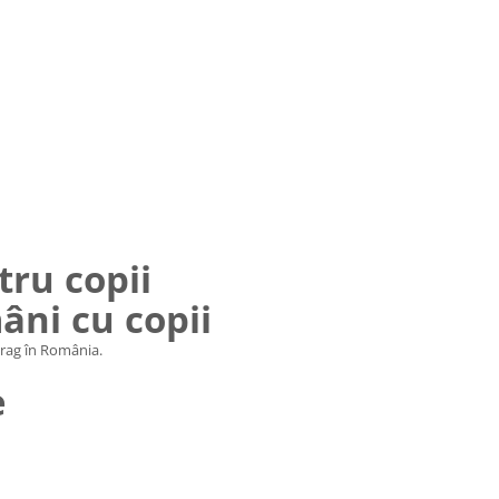
tru copii
âni cu copii
drag în România.
e