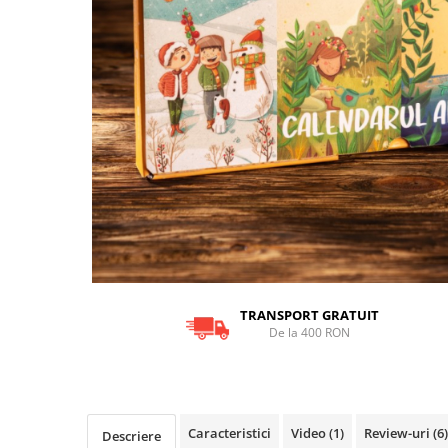
9 Ani
10 Ani
11 - 14 Ani
14+ Ani
Colecția Păcălici
TOATE JOCURILE
TRANSPORT GRATUIT
De la 400 RON
Caracteristici
Video
(1)
Review-uri
(6)
Descriere