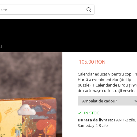
I
105,00 RON
Calendar educativ pentru copii. 
Hartă a evenimentelor (de tip
puzzle), 1 Calendar de Birou și 94
de cartonașe cu ilustrații vesele.
IN STOC
Durata de livrare:
FAN 1-2 zile,
Sameday 2-3 zile