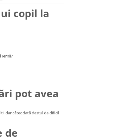
ui copil la
 Iernii?
ări pot avea
i, dar câteodată destul de dificil
e de