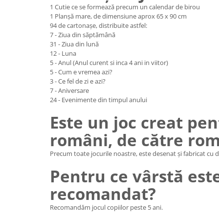
1 Cutie ce se formează precum un calendar de birou
1 Planșă mare, de dimensiune aprox 65 x 90 cm
94 de cartonașe, distribuite astfel:
7 - Ziua din săptămână
31 - Ziua din lună
12 - Luna
5 - Anul (Anul curent si inca 4 ani in viitor)
5 - Cum e vremea azi?
3 - Ce fel de zi e azi?
7 - Aniversare
24 - Evenimente din timpul anului
Este un joc creat pen
români, de către rom
Precum toate jocurile noastre, este desenat și fabricat cu 
Pentru ce vârstă est
recomandat?
Recomandăm jocul copiilor peste 5 ani.