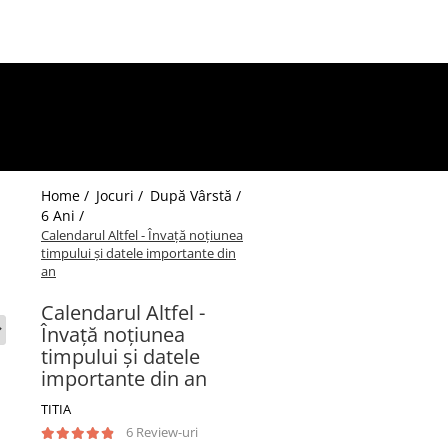
Home /
Jocuri /
După Vârstă /
6 Ani /
Calendarul Altfel - Învață noțiunea
1
timpului și datele importante din
an
Calendarul Altfel -
Învață noțiunea
timpului și datele
importante din an
TITIA
6 Review-uri