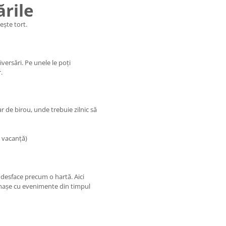
ările
ește tort.
iversări. Pe unele le poți
.
 de birou, unde trebuie zilnic să
e vacanță)
 desface precum o hartă. Aici
tonașe cu evenimente din timpul