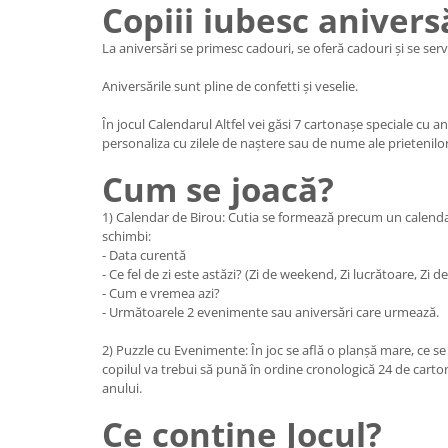
Copiii iubesc anivers
La aniversări se primesc cadouri, se oferă cadouri și se serv
Aniversările sunt pline de confetti și veselie.
În jocul Calendarul Altfel vei găsi 7 cartonașe speciale cu an
personaliza cu zilele de naștere sau de nume ale prietenilor
Cum se joacă?
1) Calendar de Birou: Cutia se formează precum un calendar
schimbi:
- Data curentă
- Ce fel de zi este astăzi? (Zi de weekend, Zi lucrătoare, Zi d
- Cum e vremea azi?
- Următoarele 2 evenimente sau aniversări care urmează.
2) Puzzle cu Evenimente: În joc se află o planșă mare, ce se
copilul va trebui să pună în ordine cronologică 24 de car
anului.
Ce conține Jocul?