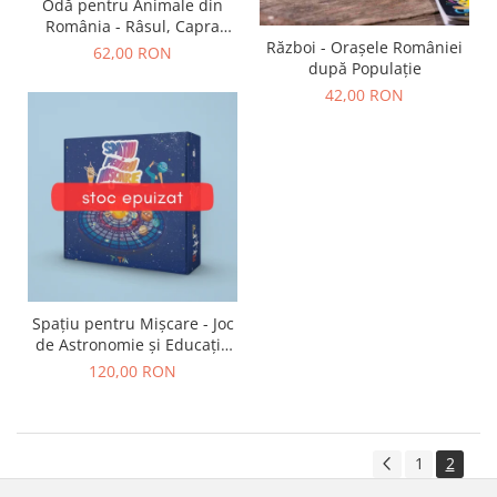
9 Ani
Odă pentru Animale din
România - Râsul, Capra
10 Ani
Război - Orașele României
Neagră și Zimbrul
62,00 RON
11 - 14 Ani
după Populație
14+ Ani
42,00 RON
Colecția Păcălici
TOATE JOCURILE
Spațiu pentru Mișcare - Joc
de Astronomie și Educație
Fizică
120,00 RON
1
2