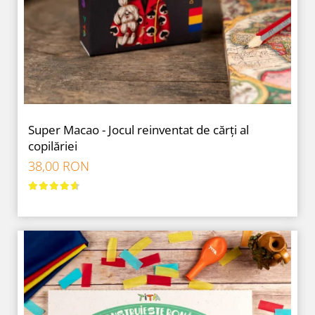
9 Ani
10 Ani
11 - 14 Ani
14+ Ani
Colecția Păcălici
TOATE JOCURILE
Super Macao - Jocul reinventat de cărți al
copilăriei
38,00 RON