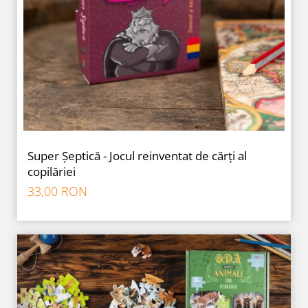
Super Șeptică - Jocul reinventat de cărți al
copilăriei
33,00 RON