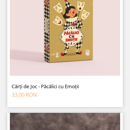
Cărți de Joc - Păcălici cu Emoții
33,00 RON