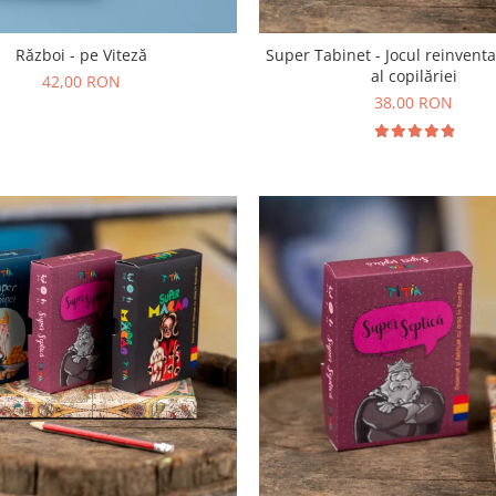
Război - pe Viteză
Super Tabinet - Jocul reinventa
al copilăriei
42,00 RON
38,00 RON