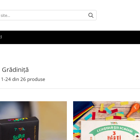
I
 Grădiniță
1-
24
din
26
produse