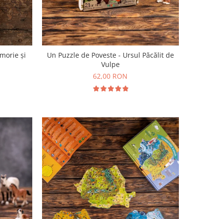
emorie și
Un Puzzle de Poveste - Ursul Păcălit de
ă
Vulpe
62,00 RON