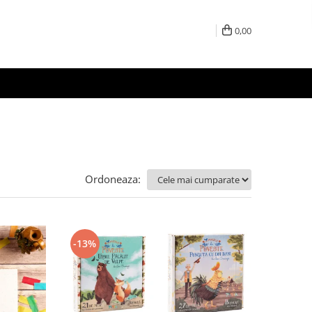
0,00
Ordoneaza:
-13%