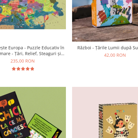
ște Europa - Puzzle Educativ în
Război - Țările Lumii după S
mare - Țări, Relief, Steaguri și
42,00 RON
Obiective Turistice
235,00 RON