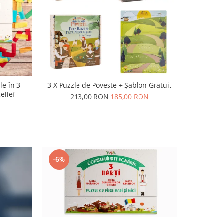
le în 3
3 X Puzzle de Poveste + Șablon Gratuit
Relief
213,00 RON
185,00 RON
-6%