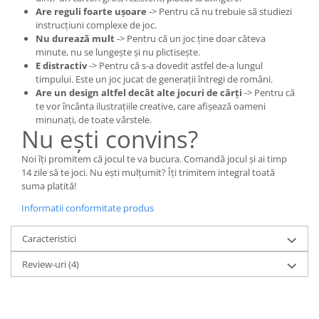
Are reguli foarte ușoare
-> Pentru că nu trebuie să studiezi
instrucțiuni complexe de joc.
Nu durează mult
-> Pentru că un joc ține doar câteva
minute, nu se lungește și nu plictisește.
E distractiv
-> Pentru că s-a dovedit astfel de-a lungul
timpului. Este un joc jucat de generații întregi de români.
Are un design altfel decât alte jocuri de cărți
-> Pentru că
te vor încânta ilustrațiile creative, care afișează oameni
minunați, de toate vârstele.
Nu ești convins?
Noi îți promitem că jocul te va bucura. Comandă jocul și ai timp
14 zile să te joci. Nu ești mulțumit? Îți trimitem integral toată
suma platită!
Informatii conformitate produs
Caracteristici
Review-uri
(4)