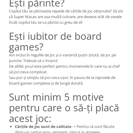
Ești părinte?
Copilul tău se plictisește repede de cărțile de joc obișnuite? Să știi
că Super Macao are așa multă culoare, are desene atât de vesele
încât copilul tău se va plictisi cu greu de el!
Ești iubitor de board
games?
Am inclus în regulile de joc și o variantă puțin știută, de joc pe
puncte. Trebuie să o încerci!
De altfel, jocul este perfect pentru momentele în care nu ai chef
să joci ceva complicat.
Sau pur și simplu să joci ceva ușor, în pauza de la reprizele de
board games complexe și de lungă durată.
Sunt minim 5 motive
pentru care o să-ți placă
acest joc:
Cărțile de joc sunt de calitate
-> Pentru că sunt făcute
dintr-un carton gros, rezistent, placut la atingere.