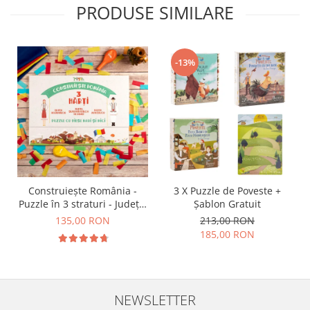
PRODUSE SIMILARE
-13%
Construiește România -
3 X Puzzle de Poveste +
Puzzle în 3 straturi - Județe,
Șablon Gratuit
Regiuni, Relief
135,00 RON
213,00 RON
185,00 RON
NEWSLETTER