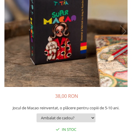
9 Ani
10 Ani
11 - 14 Ani
14+ Ani
Colecția Păcălici
TOATE JOCURILE
38,00 RON
Jocul de Macao reinventat, o plăcere pentru copiii de 5-10 ani.
IN STOC