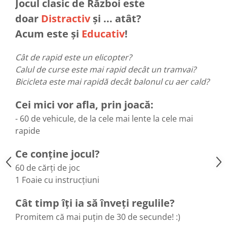
Jocul clasic de Război este
doar
Distractiv
și ... atât?
Acum este și
Educativ
!
Cât de rapid este un elicopter?
Calul de curse este mai rapid decât un tramvai?
Bicicleta este mai rapidă decât balonul cu aer cald?
Cei mici vor afla, prin joacă:
- 60 de vehicule, de la cele mai lente la cele mai
rapide
Ce conține jocul?
60 de cărți de joc
1 Foaie cu instrucțiuni
Cât timp îți ia să înveți regulile?
Promitem că mai puțin de 30 de secunde! :)