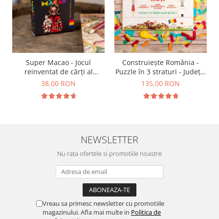
Super Macao - Jocul
Construiește România -
reinventat de cărți al
Puzzle în 3 straturi - Județe,
copilăriei
Regiuni, Relief
38,00 RON
135,00 RON
NEWSLETTER
Nu rata ofertele si promotiile noastre
Vreau sa primesc newsletter cu promotiile
magazinului. Afla mai multe in
Politica de