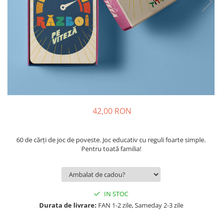
9 Ani
10 Ani
11 - 14 Ani
14+ Ani
Colecția Păcălici
TOATE JOCURILE
42,00 RON
60 de cărți de joc de poveste. Joc educativ cu reguli foarte simple.
Pentru toată familia!
IN STOC
Durata de livrare:
FAN 1-2 zile, Sameday 2-3 zile