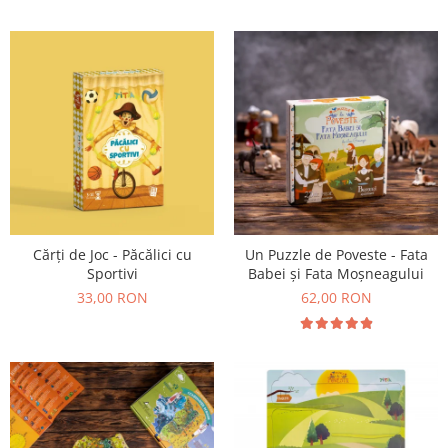
Cărți de Joc - Păcălici cu
Un Puzzle de Poveste - Fata
Sportivi
Babei și Fata Moșneagului
33,00 RON
62,00 RON