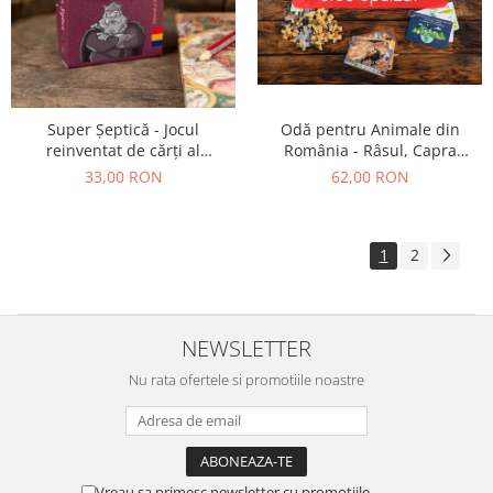
Super Șeptică - Jocul
Odă pentru Animale din
reinventat de cărți al
România - Râsul, Capra
copilăriei
Neagră și Zimbrul
33,00 RON
62,00 RON
1
2
NEWSLETTER
Nu rata ofertele si promotiile noastre
Vreau sa primesc newsletter cu promotiile