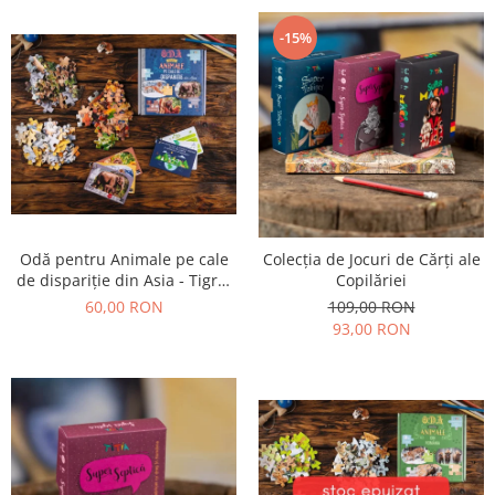
-15%
Odă pentru Animale pe cale
Colecția de Jocuri de Cărți ale
de dispariție din Asia - Tigrul
Copilăriei
Siberian, Urangutanul și
60,00 RON
109,00 RON
Elefantul Asiatic
93,00 RON