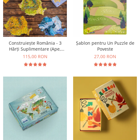
Construiește România - 3
Șablon pentru Un Puzzle de
Hărți Suplimentare (Ape,
Poveste
Resurse, Vegetație și Faună)
115,00 RON
27,00 RON