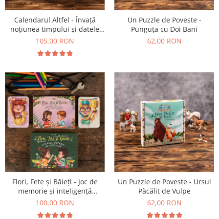
Un Puzzle de Poveste -
Calendarul Altfel - Învață
Punguța cu Doi Bani
noțiunea timpului și datele
importante din an
62,00 RON
105,00 RON
Flori, Fete și Băieți - Joc de
Un Puzzle de Poveste - Ursul
memorie și inteligență
Păcălit de Vulpe
emoțională
100,00 RON
62,00 RON