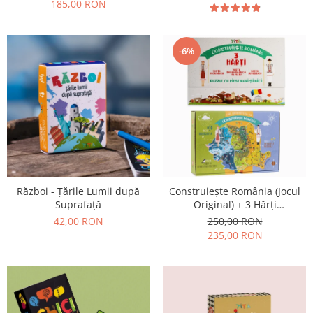
185,00 RON
-6%
Război - Țările Lumii după
Construiește România (Jocul
Suprafață
Original) + 3 Hărți
Suplimentare
42,00 RON
250,00 RON
235,00 RON