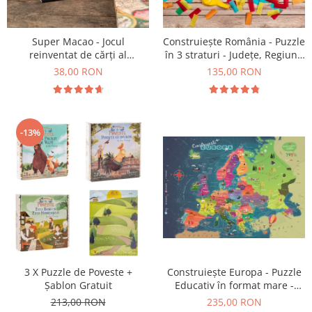
9 Ani
10 Ani
11 - 14 Ani
Super Macao - Jocul
Construiește România - Puzzle
reinventat de cărți al
în 3 straturi - Județe, Regiuni,
14+ Ani
copilăriei
Relief
38,00 RON
135,00 RON
Colecția Păcălici
TOATE JOCURILE
-13%
Construiește Europa - Puzzle
3 X Puzzle de Poveste +
Educativ în format mare -
Șablon Gratuit
Țări, Relief, Steaguri și
235,00 RON
213,00 RON
Obiective Turistice