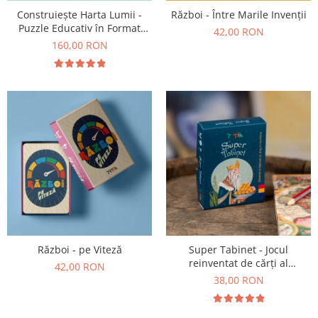
Construiește Harta Lumii -
Război - Între Marile Invenții
Puzzle Educativ în Format
42,00 RON
Mare
160,00 RON
Război - pe Viteză
Super Tabinet - Jocul
reinventat de cărți al
42,00 RON
copilăriei
38,00 RON