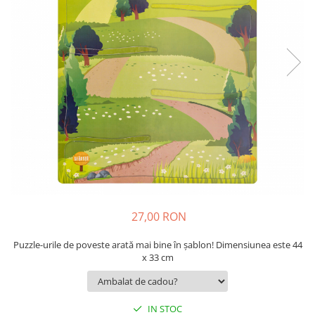
9 Ani
10 Ani
11 - 14 Ani
14+ Ani
Colecția Păcălici
TOATE JOCURILE
27,00 RON
Puzzle-urile de poveste arată mai bine în șablon! Dimensiunea este 44
x 33 cm
IN STOC