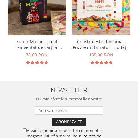
Super Macao - Jocul
Construiește România -
reinventat de cărți al
Puzzle în 3 straturi - Județe,
copilăriei
Regiuni, Relief
38,00 RON
135,00 RON
NEWSLETTER
Nu rata ofertele si promotiile noastre
Vreau sa primesc newsletter cu promotiile
magazinului. Afla mai multe in
Politica de