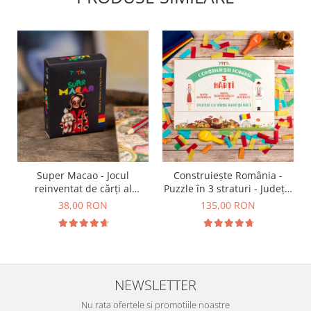
Super Macao - Jocul
Construiește România -
reinventat de cărți al
Puzzle în 3 straturi - Județe,
copilăriei
Regiuni, Relief
38,00 RON
135,00 RON
NEWSLETTER
Nu rata ofertele si promotiile noastre