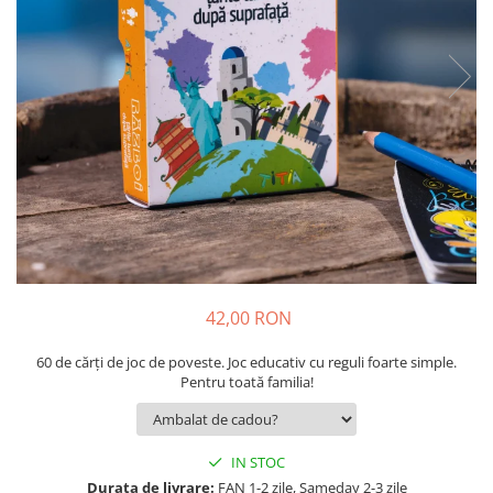
9 Ani
10 Ani
11 - 14 Ani
14+ Ani
Colecția Păcălici
TOATE JOCURILE
42,00 RON
60 de cărți de joc de poveste. Joc educativ cu reguli foarte simple.
Pentru toată familia!
IN STOC
Durata de livrare:
FAN 1-2 zile, Sameday 2-3 zile