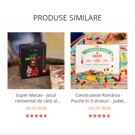
PRODUSE SIMILARE
Super Macao - Jocul
Construiește România -
reinventat de cărți al
Puzzle în 3 straturi - Județe,
copilăriei
Regiuni, Relief
38,00 RON
135,00 RON