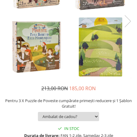
9 Ani
10 Ani
11 - 14 Ani
14+ Ani
Colecția Păcălici
TOATE JOCURILE
213,00 RON
185,00 RON
Pentru 3 X Puzzle de Poveste cumpărate primești reducere și 1 Șablon
Gratuit!
IN STOC
Durata de livrare:
FAN 1-2 zile, Sameday 2-3 zile