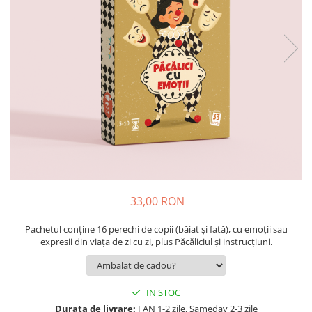
9 Ani
10 Ani
11 - 14 Ani
14+ Ani
Colecția Păcălici
TOATE JOCURILE
33,00 RON
Pachetul conține 16 perechi de copii (băiat și fată), cu emoții sau
expresii din viața de zi cu zi, plus Păcăliciul și instrucțiuni.
IN STOC
Durata de livrare:
FAN 1-2 zile, Sameday 2-3 zile