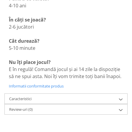
4-10 ani
În câți se joacă?
2-6 jucători
Cât durează?
5-10 minute
Nu îți place jocul?
E în regulă! Comandă jocul și ai 14 zile la dispoziție
să ne spui asta. Noi îți vom trimite toți banii înapoi.
Informatii conformitate produs
Caracteristici
Review-uri
(0)