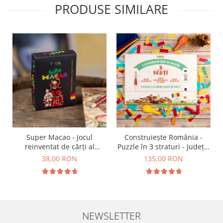
PRODUSE SIMILARE
Super Macao - Jocul
Construiește România -
reinventat de cărți al
Puzzle în 3 straturi - Județe,
copilăriei
Regiuni, Relief
38,00 RON
135,00 RON
NEWSLETTER