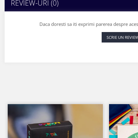
REVIEW-URI
(0)
Daca doresti sa iti exprimi parerea despre ace
SCRIE UN REVIE