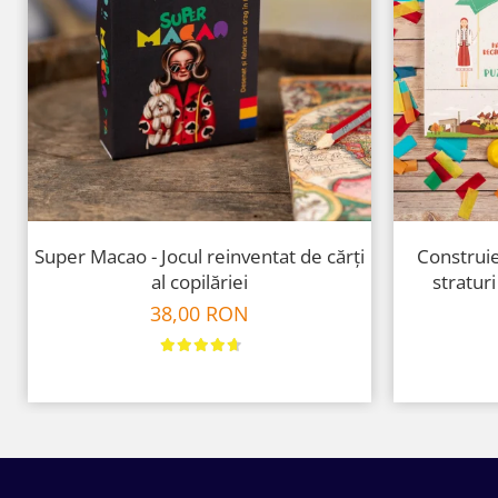
Super Macao - Jocul reinventat de cărți
Construie
al copilăriei
straturi
38,00 RON