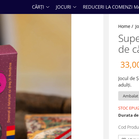
CĂRȚI
JOCURI
REDUCERI LA COMENZI M
Home /
J
Supe
de că
33,0
Jocul de Ș
adulți.
STOC EPUI
Durata de 
Cod Produ