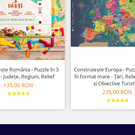
ște România - Puzzle în 3
Construiește Europa - Puz
 - Județe, Regiuni, Relief
în format mare - Țări, Reli
și Obiective Turist
135,00 RON
235,00 RON