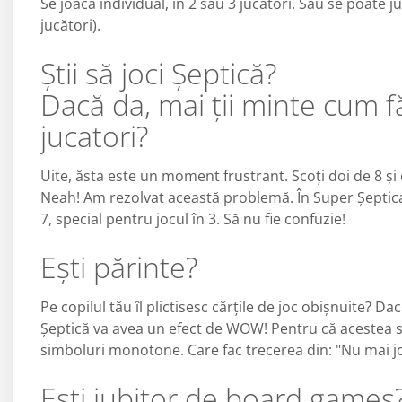
Se joacă individual, în 2 sau 3 jucatori. Sau se poate j
jucători).
Știi să joci Șeptică?
Dacă da, mai ții minte cum f
jucatori?
Uite, ăsta este un moment frustrant. Scoți doi de 8 și 
Neah! Am rezolvat această problemă. În Super Șeptica
7, special pentru jocul în 3. Să nu fie confuzie!
Ești părinte?
Pe copilul tău îl plictisesc cărțile de joc obișnuite? Da
Șeptică va avea un efect de WOW! Pentru că acestea sun
simboluri monotone. Care fac trecerea din: "Nu mai joc
Ești iubitor de board games