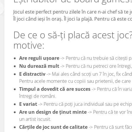
Jocul este perfect pentru zilele în care n-ai chef să te 
Îl joci când ieși în oraș. Îl joci la plajă. Pentru că este
De ce o să-ți placă acest joc?
motive:
Are reguli ușoare
-> Pentru că nu trebuie să citești p
Nu durează mult
-> Pentru că nu petreci ore întregi
E distractiv
-> Mai ales când scoți un 7 în joc, fix cân
Pentru acele momente cu copiii sau prietenii, de care s
Timpul a dovedit că are succes
-> Pentru că în varia
întregi de români.
E variat
-> Pentru că poți juca individual sau pe echip
Are un design de ținut minte
-> Pentru că te vor î
un artist iscusit.
Cărțile de joc sunt de calitate
-> Pentru că sunt făcu