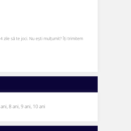
 zile să te joci. Nu ești mulțumit? Îți trimitem
 ani,
8 ani,
9 ani,
10 ani