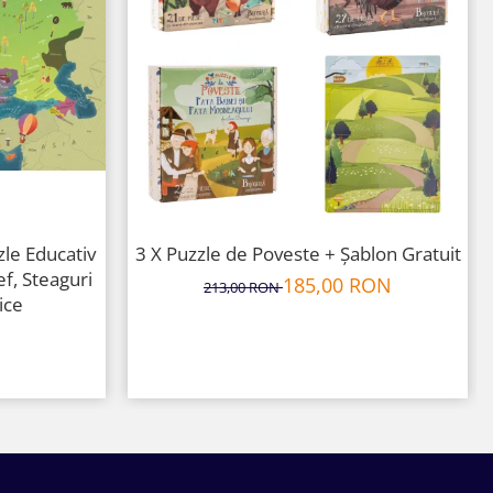
zle Educativ
3 X Puzzle de Poveste + Șablon Gratuit
ef, Steaguri
185,00 RON
213,00 RON
ice