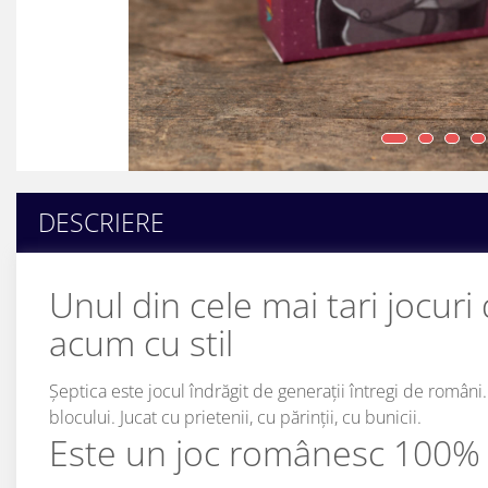
9 Ani
10 Ani
11 - 14 Ani
14+ Ani
Colecția Păcălici
TOATE JOCURILE
DESCRIERE
Unul din cele mai tari jocuri 
acum
cu stil
Șeptica este jocul îndrăgit de generații întregi de români. 
blocului. Jucat cu prietenii, cu părinții, cu bunicii.
Este un joc românesc 100%