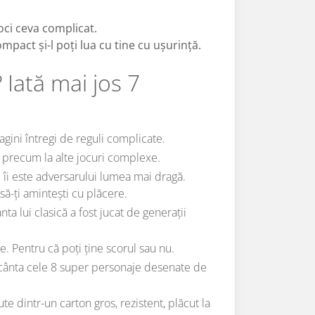
joci ceva complicat.
 compact și-l poți lua cu tine cu ușurință.
 Iată mai jos 7
agini întregi de reguli complicate.
, precum la alte jocuri complexe.
d îi este adversarului lumea mai dragă.
ă-ți amintești cu plăcere.
nta lui clasică a fost jucat de generații
e. Pentru că poți ține scorul sau nu.
ncânta cele 8 super personaje desenate de
te dintr-un carton gros, rezistent, plăcut la