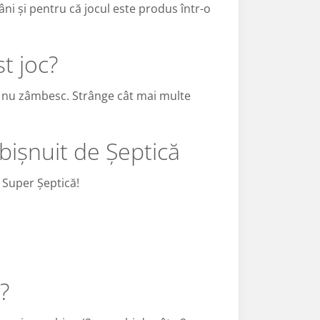
âni și pentru că jocul este produs într-o
t joc?
6 nu zâmbesc. Strânge cât mai multe
obișnuit de Șeptică
i Super Șeptică!
?