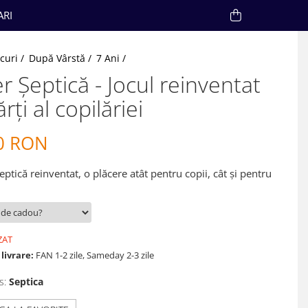
ARI
ocuri /
După Vârstă /
7 Ani /
r Șeptică - Jocul reinventat
rți al copilăriei
0 RON
eptică reinventat, o plăcere atât pentru copii, cât și pentru
ZAT
livrare:
FAN 1-2 zile, Sameday 2-3 zile
s:
Septica