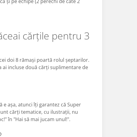
uca și pe echipe (2 perechi de câte 2
ăceai cărțile pentru 3
cei doi 8 rămași poartă rolul șeptarilor.
 ai incluse două cărți suplimentare de
că e așa, atunci îți garantez că Super
t cărți tematice, cu ilustrații, nu
!" în "Hai să mai jucam unul!".
?