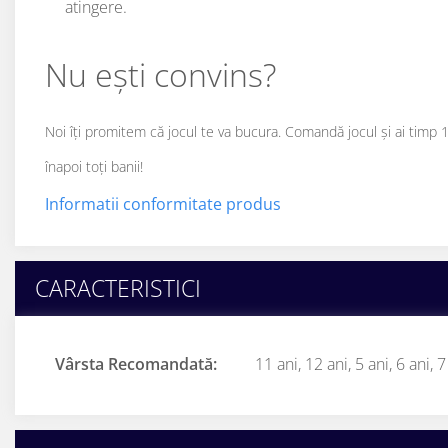
atingere.
Nu ești convins?
Noi îți promitem că jocul te va bucura. Comandă jocul și ai timp 14
înapoi toți banii!
Informatii conformitate produs
CARACTERISTICI
Vârsta Recomandată:
11 ani,
12 ani,
5 ani,
6 ani,
7