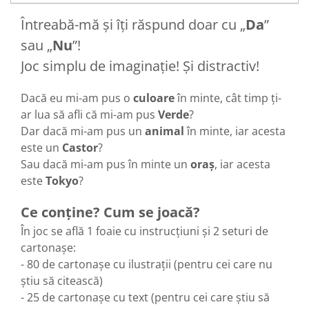
Întreabă-mă și îți răspund doar cu „
Da
”
sau „
Nu
”!
Joc simplu de imaginație! Și distractiv!
Dacă eu mi-am pus o
culoare
în minte, cât timp ți-
ar lua să afli că mi-am pus
Verde
?
Dar dacă mi-am pus un
animal
în minte, iar acesta
este un
Castor
?
Sau dacă mi-am pus în minte
un
oraș
, iar acesta
este
Tokyo
?
Ce conține? Cum se joacă?
În joc se află 1 foaie cu instrucțiuni și 2 seturi de
cartonașe:
- 80 de cartonașe cu ilustrații (pentru cei care nu
știu să citească)
- 25 de cartonașe cu text (pentru cei care știu să