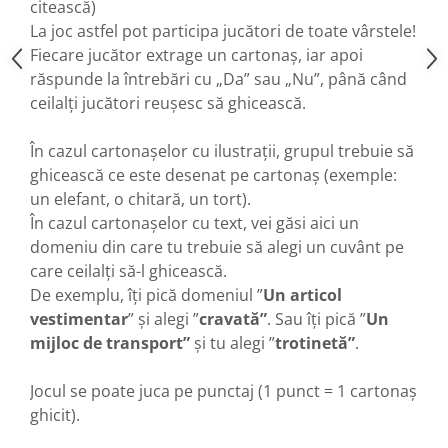
citească)
La joc astfel pot participa jucători de toate vârstele!
Fiecare jucător extrage un cartonaș, iar apoi
răspunde la întrebări cu „Da” sau „Nu”, până când
ceilalți jucători reușesc să ghicească.
În cazul cartonașelor cu ilustrații, grupul trebuie să
ghicească ce este desenat pe cartonaș (exemple:
un elefant, o chitară, un tort).
În cazul cartonașelor cu text, vei găsi aici un
domeniu din care tu trebuie să alegi un cuvânt pe
care ceilalți să-l ghicească.
De exemplu, îți pică domeniul ”
Un articol
vestimentar
” și alegi ”
cravată”
. Sau îți pică ”
Un
mijloc de transport”
și tu alegi ”
trotinetă”
.
Jocul se poate juca pe punctaj (1 punct = 1 cartonaș
ghicit).