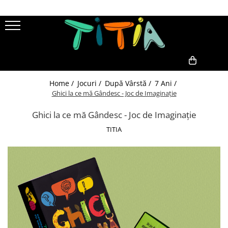
Cărți
Jocuri
Publicul Cărții
Colecția Construiește România
Adulți
Jocuri de Geografie
0,00
Home /
Jocuri /
După Vârstă /
7 Ani /
Copii
Cărți de Joc
Ghici la ce mă Gândesc - Joc de Imaginație
Tipul Cărții
Pentru Grădiniță
Benzi Desenate
Ghici la ce mă Gândesc - Joc de Imaginație
Pentru Școală
Educație și Valori
TITIA
După Vârstă
Enciclopedii
3 Ani
Fantezie
4 Ani
Parenting
5 Ani
6 Ani
7 Ani
8 Ani