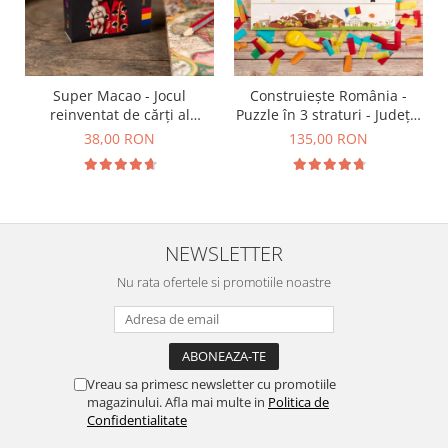
Super Macao - Jocul
Construiește România -
reinventat de cărți al
Puzzle în 3 straturi - Județe,
copilăriei
Regiuni, Relief
38,00 RON
135,00 RON
NEWSLETTER
Nu rata ofertele si promotiile noastre
Vreau sa primesc newsletter cu promotiile
magazinului. Afla mai multe in
Politica de
Confidentialitate