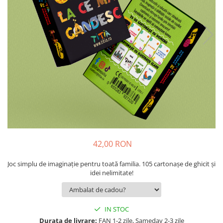
9 Ani
10 Ani
11 - 14 Ani
14+ Ani
Colecția Păcălici
TOATE JOCURILE
42,00 RON
Joc simplu de imaginație pentru toată familia. 105 cartonașe de ghicit și
idei nelimitate!
IN STOC
Durata de livrare:
FAN 1-2 zile, Sameday 2-3 zile