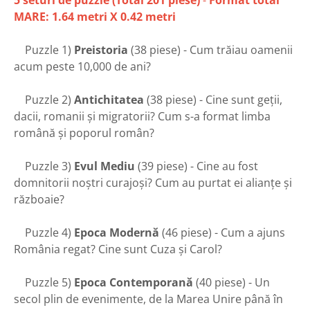
5 seturi de puzzle (Total 201 piese)
-
Format total
MARE: 1.64 metri X 0.42 metri
Puzzle 1)
Preistoria
(38 piese) - Cum trăiau oamenii
acum peste 10,000 de ani?
Puzzle 2)
Antichitatea
(38 piese) - Cine sunt geții,
dacii, romanii și migratorii? Cum s-a format limba
română și poporul român?
Puzzle 3)
Evul Mediu
(39 piese) - Cine au fost
domnitorii noștri curajoși? Cum au purtat ei alianțe și
războaie?
Puzzle 4)
Epoca Modernă
(46 piese) - Cum a ajuns
România regat? Cine sunt Cuza și Carol?
Puzzle 5)
Epoca Contemporană
(40 piese) - Un
secol plin de evenimente, de la Marea Unire până în