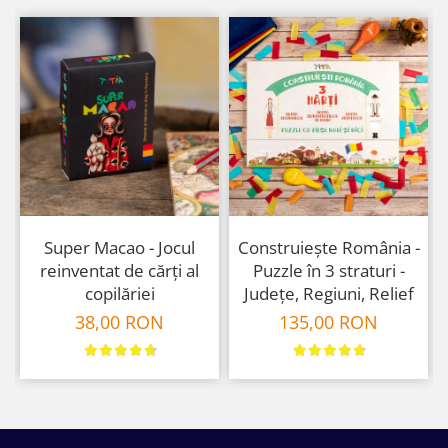
Super Macao - Jocul
Construiește România -
reinventat de cărți al
Puzzle în 3 straturi -
copilăriei
Județe, Regiuni, Relief
38,00 RON
135,00 RON