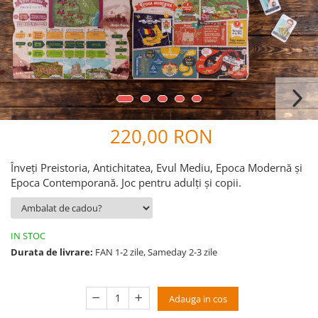
9 Ani
10 Ani
11 - 14 Ani
14+ Ani
Colecția Păcălici
TOATE JOCURILE
220,00 RON
Înveți Preistoria, Antichitatea, Evul Mediu, Epoca Modernă și
Epoca Contemporană. Joc pentru adulți și copii.
IN STOC
Durata de livrare:
FAN 1-2 zile, Sameday 2-3 zile
Adauga in cos