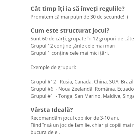
Cât timp îți ia să înveți regulile?
Promitem că mai puțin de 30 de secunde! :)
Cum este structurat jocul?
Sunt 60 de cărți, grupate în 12 grupuri de câte
Grupul 12 conține țările cele mai mari.
Grupul 1 conține cele mai mici țări.
Exemple de grupuri:
Grupul #12 - Rusia, Canada, China, SUA, Brazil
Grupul #6 - Noua Zeelandă, România, Ecuador
Grupul #1 - Tonga, San Marino, Maldive, Sing
Vârsta Ideală?
Recomandăm jocul copiilor de 3-10 ani.
Fiind însă un joc de familie, chiar și copiii mai 
bucura de el.