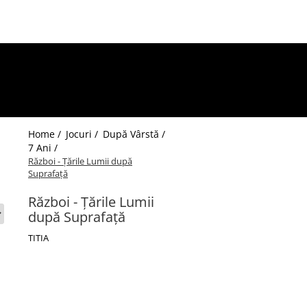
Home /
Jocuri /
După Vârstă /
7 Ani /
Război - Țările Lumii după
Suprafață
Război - Țările Lumii
după Suprafață
TITIA