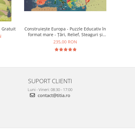
Construiește Europa - Puzzle Educativ în
 Gratuit
Tabla î
format mare - Țări, Relief, Steaguri și
N
Obiective Turistice
235,00 RON
SUPORT CLIENTI
Luni - Vineri: 08:30 - 17:00
contact@titia.ro