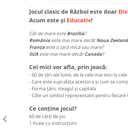
Jocul clasic de Război este doar
Dis
Acum este și
Educativ
!
Cât de mare este
Brazilia
?
România
este mai mare decât
Noua Zeelan
Franța
este o țară mică sau mare?
SUA
este mai mare decât
Canada
?
Cei mici vor afla, prin joacă:
- 60 de țări ale lumii, de la cele mai mici la cel
- Care este suprafața acestora și cum se comp
- Forma țării, steagul și capitala
- Câte un simbol reprezentativ pentru fiecare 
Ce conține jocul?
60 de cărți de joc
1 Foaie cu instrucțiuni