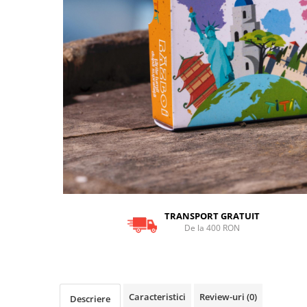
9 Ani
10 Ani
11 - 14 Ani
14+ Ani
Colecția Păcălici
TOATE JOCURILE
TRANSPORT GRATUIT
De la 400 RON
Caracteristici
Review-uri
(0)
Descriere