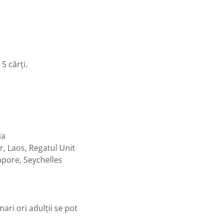
 5 cărți.
ia
, Laos, Regatul Unit
apore, Seychelles
mari ori adulții se pot