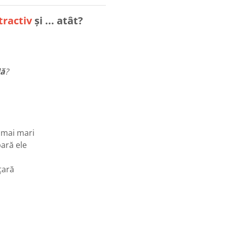
tractiv
și ... atât?
dă
?
e mai mari
ară ele
țară