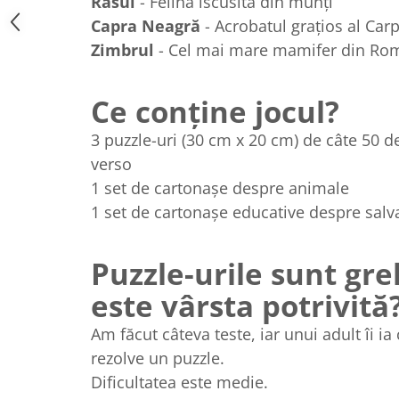
Râsul
- Felina iscusită din munți
Capra Neagră
- Acrobatul grațios al Carp
Zimbrul
- Cel mai mare mamifer din Ro
Ce conține jocul?
3 puzzle-uri (30 cm x 20 cm) de câte 50 de
verso
1 set de cartonașe despre animale
1 set de cartonașe educative despre salv
Puzzle-urile sunt gre
este vârsta potrivită
Am făcut câteva teste, iar unui adult îi i
rezolve un puzzle.
Dificultatea este medie.