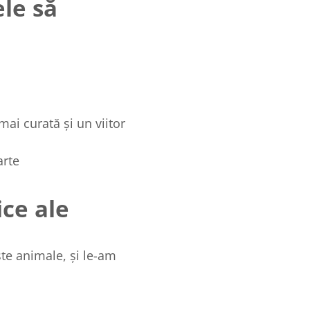
le să
ai curată și un viitor
arte
ce ale
te animale, și le-am