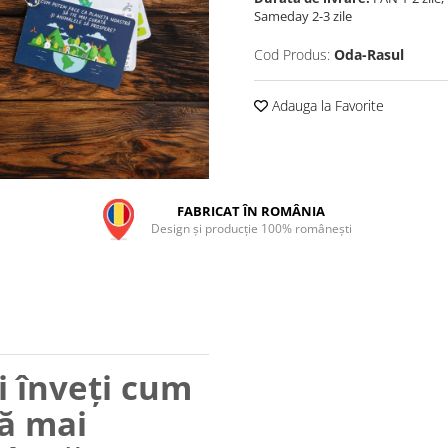
Sameday 2-3 zile
Cod Produs:
Oda-Rasul
Adauga la Favorite
FABRICAT ÎN ROMÂNIA
Design și producție 100% românești
i înveți cum
ă mai