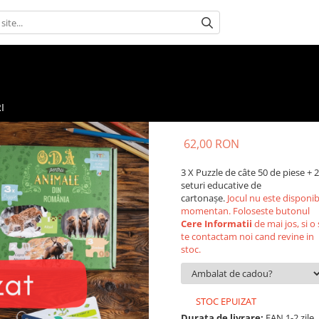
I
62,00 RON
3 X Puzzle de câte 50 de piese + 2
seturi educative de
cartonașe.
Jocul nu este disponib
momentan. Foloseste butonul
Cere Informatii
de mai jos, si o 
te contactam noi cand revine in
stoc.
STOC EPUIZAT
Durata de livrare:
FAN 1-2 zile,