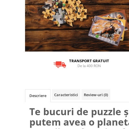
9 Ani
10 Ani
11 - 14 Ani
14+ Ani
Colecția Păcălici
TOATE JOCURILE
TRANSPORT GRATUIT
De la 400 RON
Caracteristici
Review-uri
(0)
Descriere
Te bucuri de puzzle ș
putem avea o planet