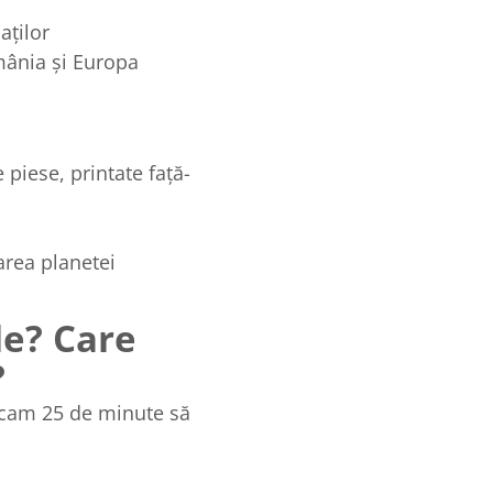
aților
mânia și Europa
 piese, printate față-
area planetei
le? Care
?
a cam 25 de minute să