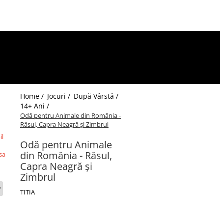
Home /
Jocuri /
După Vârstă /
14+ Ani /
Odă pentru Animale din România -
Râsul, Capra Neagră și Zimbrul
il
Odă pentru Animale
din România - Râsul,
sa
Capra Neagră și
Zimbrul
TITIA