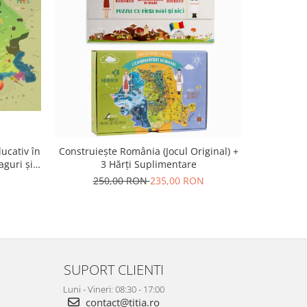
ucativ în
Construiește România (Jocul Original) +
Ghici 
aguri și
3 Hărți Suplimentare
250,00 RON
235,00 RON
SUPORT CLIENTI
Luni - Vineri: 08:30 - 17:00
contact@titia.ro