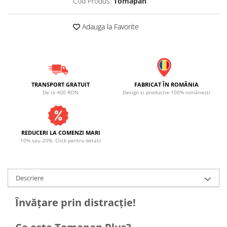
Cod Produs:
Tomapan
Adauga la Favorite
TRANSPORT GRATUIT
FABRICAT ÎN ROMÂNIA
De la 400 RON
Design și producție 100% românești
REDUCERI LA COMENZI MARI
10% sau 20%. Click pentru detalii
Descriere
Învățare prin distracție!