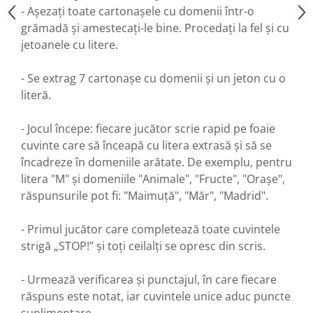
- Așezați toate cartonașele cu domenii într-o
grămadă și amestecați-le bine. Procedați la fel și cu
jetoanele cu litere.
- Se extrag 7 cartonașe cu domenii și un jeton cu o
literă.
- Jocul începe: fiecare jucător scrie rapid pe foaie
cuvinte care să înceapă cu litera extrasă și să se
încadreze în domeniile arătate. De exemplu, pentru
litera "M" și domeniile "Animale", "Fructe", "Orașe",
răspunsurile pot fi: "Maimuță", "Măr", "Madrid".
- Primul jucător care completează toate cuvintele
strigă „STOP!” și toți ceilalți se opresc din scris.
- Urmează verificarea și punctajul, în care fiecare
răspuns este notat, iar cuvintele unice aduc puncte
suplimentare.