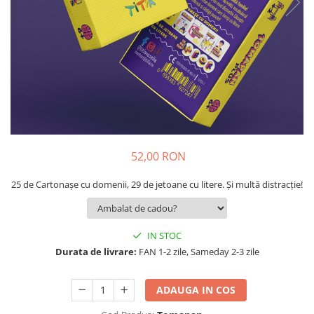
9 Ani
10 Ani
11 - 14 Ani
14+ Ani
Colecția Păcălici
TOATE JOCURILE
52,00 RON
25 de Cartonașe cu domenii, 29 de jetoane cu litere. Și multă distracție!
IN STOC
Durata de livrare:
FAN 1-2 zile, Sameday 2-3 zile
ADAUGA IN COS