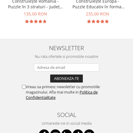
Construiește România -
Construiește Europa -
Puzzle în 3 straturi - Județe,
Puzzle Educativ în format
Regiuni, Relief
mare - Țări, Relief, Steaguri
135,00 RON
235,00 RON
și Obiective Turistice
NEWSLETTER
Nu rata ofertele si promotiile noastre
Vreau sa primesc newsletter cu promotiile
magazinului. Afla mai multe in
Politica de
Confidentialitate
SOCIAL
Urmareste-ne in social media