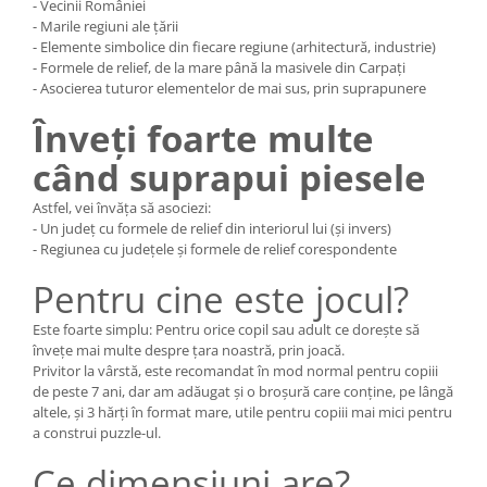
- Vecinii României
- Marile regiuni ale țării
- Elemente simbolice din fiecare regiune (arhitectură, industrie)
- Formele de relief, de la mare până la masivele din Carpați
- Asocierea tuturor elementelor de mai sus, prin suprapunere
Înveți foarte multe
când suprapui piesele
Astfel, vei învăța să asociezi:
- Un județ cu formele de relief din interiorul lui (și invers)
- Regiunea cu județele și formele de relief corespondente
Pentru cine este jocul?
Este foarte simplu: Pentru orice copil sau adult ce dorește să
învețe mai multe despre țara noastră, prin joacă.
Privitor la vârstă, este recomandat în mod normal pentru copiii
de peste 7 ani, dar am adăugat și o broșură care conține, pe lângă
altele, și 3 hărți în format mare, utile pentru copiii mai mici pentru
a construi puzzle-ul.
Ce dimensiuni are?