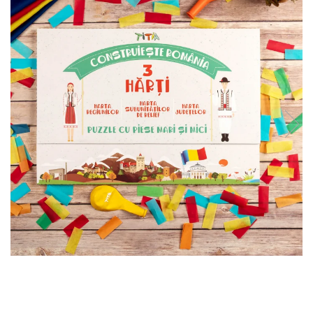
9 Ani
10 Ani
11 - 14 Ani
14+ Ani
Colecția Păcălici
TOATE JOCURILE