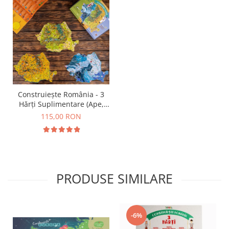
Construiește România - 3
Hărți Suplimentare (Ape,
Resurse, Vegetație și Faună)
115,00 RON
PRODUSE SIMILARE
-6%