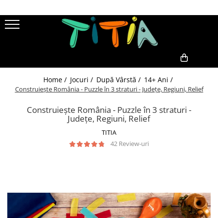
Cărți
Jocuri
Publicul Cărții
Colecția Construiește România
Adulți
Jocuri de Geografie
0,00
Home /
Jocuri /
După Vârstă /
14+ Ani /
Copii
Cărți de Joc
Construiește România - Puzzle în 3 straturi - Județe, Regiuni, Relief
Tipul Cărții
Pentru Grădiniță
Benzi Desenate
Construiește România - Puzzle în 3 straturi -
Pentru Școală
Județe, Regiuni, Relief
Educație și Valori
După Vârstă
TITIA
Enciclopedii
3 Ani
42 Review-uri
Fantezie
4 Ani
Parenting
5 Ani
6 Ani
7 Ani
8 Ani