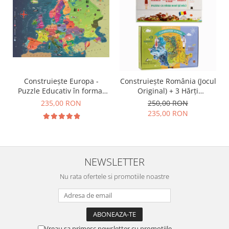
Construiește Europa -
Construiește România (Jocul
Puzzle Educativ în format
Original) + 3 Hărți
mare - Țări, Relief, Steaguri
Suplimentare
235,00 RON
250,00 RON
și Obiective Turistice
235,00 RON
NEWSLETTER
Nu rata ofertele si promotiile noastre
Vreau sa primesc newsletter cu promotiile