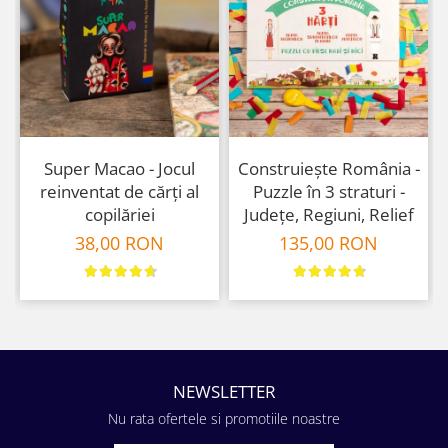
Super Macao - Jocul
Construiește România -
reinventat de cărți al
Puzzle în 3 straturi -
copilăriei
Județe, Regiuni, Relief
38,00 RON
135,00 RON
NEWSLETTER
Nu rata ofertele si promotiile noastre