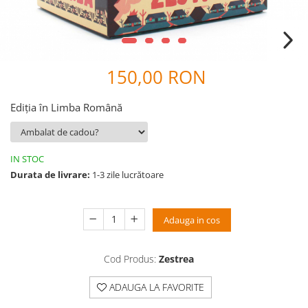
9 Ani
10 Ani
11 - 14 Ani
14+ Ani
150,00 RON
Colecția Păcălici
TOATE JOCURILE
Ediția în Limba Română
IN STOC
Durata de livrare:
1-3 zile lucrătoare
Adauga in cos
Cod Produs:
Zestrea
ADAUGA LA FAVORITE