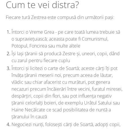
Cum te vei distra?
Fiecare tură Zestrea este compusă din următorii pași:
Întorci o Vreme Grea - pe care toată lumea trebuie să
o supraviețuiască; aceasta poate fi Comunismul,
Potopul, Foncirea sau multe altele
Își lași țăranii să producă Zestre și, uneori, copii, dând
cu zarul pentru fiecare cuplu
Întorci și licitezi o carte de Soartă; aceste cărți îți pot
învăța țăranii meserii noi, precum aceea de lăutar,
vlădic sau chiar afacerist cu murături, pot genera
necazuri precum încăierări între vecini, furatul miresei,
despărțiri, copii din flori, sau pot influența negativ
țăranii celorlalți boieri, de exemplu Urâtul Satului sau
Haine Necălcate ce scad posibilitatea de nuntă a
țăranului în cauză
Negociezi nunți, folosești cărți de Soartă, adopți copii,