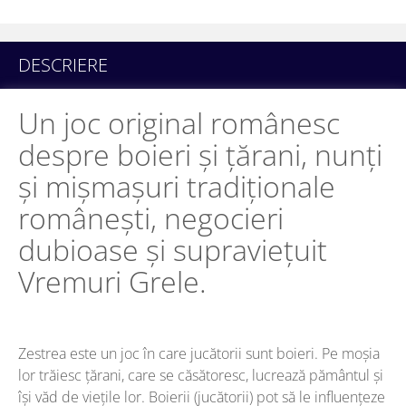
DESCRIERE
Un joc original românesc
despre boieri și țărani, nunți
și mișmașuri tradiționale
românești, negocieri
dubioase și supraviețuit
Vremuri Grele.
Zestrea este un joc în care jucătorii sunt boieri. Pe moșia
lor trăiesc țărani, care se căsătoresc, lucrează pământul și
își văd de viețile lor. Boierii (jucătorii) pot să le influențeze