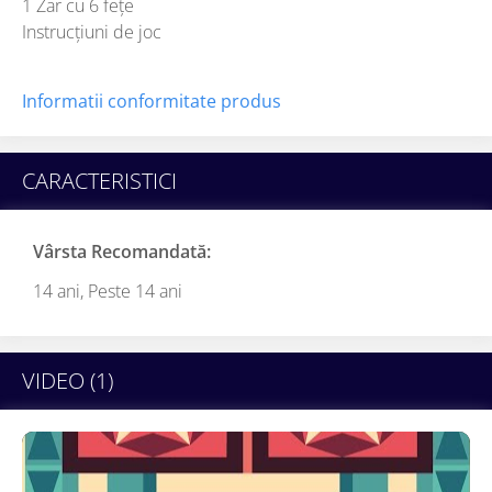
1 Zar cu 6 fețe
Instrucțiuni de joc
Informatii conformitate produs
CARACTERISTICI
Vârsta Recomandată:
14 ani,
Peste 14 ani
VIDEO
(1)