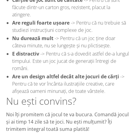
Cărțile de joc sunt de calitate
-> Pentru că sunt
făcute dintr-un carton gros, rezistent, placut la
atingere.
Are reguli foarte ușoare
-> Pentru că nu trebuie să
studiezi instrucțiuni complexe de joc.
Nu durează mult
-> Pentru că un joc ține doar
câteva minute, nu se lungește și nu plictisește.
E distractiv
-> Pentru că s-a dovedit astfel de-a lungul
timpului. Este un joc jucat de generații întregi de
români.
Are un design altfel decât alte jocuri de cărți
->
Pentru că te vor încânta ilustrațiile creative, care
afișează oameni minunați, de toate vârstele.
Nu ești convins?
Noi îți promitem că jocul te va bucura. Comandă jocul
și ai timp 14 zile să te joci. Nu ești mulțumit? Îți
trimitem integral toată suma platită!