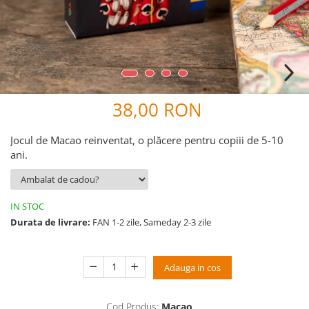
9 Ani
10 Ani
11 - 14 Ani
14+ Ani
Colecția Păcălici
TOATE JOCURILE
38,00 RON
Jocul de Macao reinventat, o plăcere pentru copiii de 5-10
ani.
IN STOC
Durata de livrare:
FAN 1-2 zile, Sameday 2-3 zile
Adauga in cos
Cod Produs:
Macao