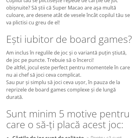
Copilul tău se plictisește repede de cărțile de joc
obișnuite? Să știi că Super Macao are așa multă
culoare, are desene atât de vesele încât copilul tău se
va plictisi cu greu de el!
Ești iubitor de board games?
Am inclus în regulile de joc și o variantă puțin știută,
de joc pe puncte. Trebuie să o încerci!
De altfel, jocul este perfect pentru momentele în care
nu ai chef să joci ceva complicat.
Sau pur și simplu să joci ceva ușor, în pauza de la
reprizele de board games complexe și de lungă
durată.
Sunt minim 5 motive pentru
care o să-ți placă acest joc: