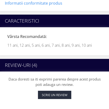
Informatii conformitate produs
CARACTERISTICI
Vârsta Recomandată:
11 ani,
12 ani,
5 ani,
6 ani,
7 ani,
8 ani,
9 ani,
10 ani
REVIEW-URI
(4)
Daca doresti sa iti exprimi parerea despre acest produs
poti adauga un review.
SCRIE UN REVIEW