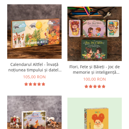
Calendarul Altfel - Învață
Flori, Fete și Băieți - Joc de
noțiunea timpului și datele
memorie și inteligență
importante din an
105,00 RON
emoțională
100,00 RON