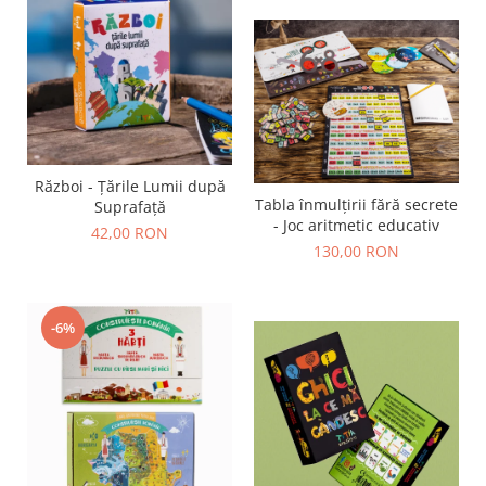
Război - Țările Lumii după
Tabla înmulțirii fără secrete
Suprafață
- Joc aritmetic educativ
42,00 RON
130,00 RON
-6%