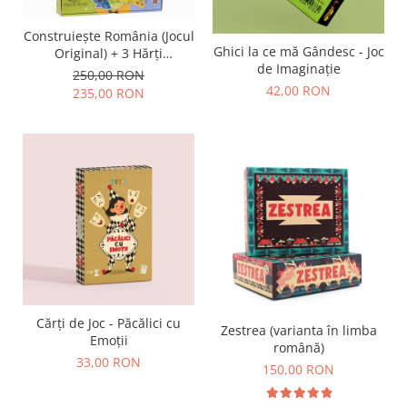
Construiește România (Jocul
Ghici la ce mă Gândesc - Joc
Original) + 3 Hărți
de Imaginație
Suplimentare
250,00 RON
42,00 RON
235,00 RON
Cărți de Joc - Păcălici cu
Zestrea (varianta în limba
Emoții
română)
33,00 RON
150,00 RON