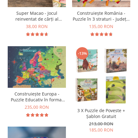
9 Ani
10 Ani
Super Macao - Jocul
Construiește România -
11 - 14 Ani
reinventat de cărți al
Puzzle în 3 straturi - Județe,
14+ Ani
copilăriei
Regiuni, Relief
38,00 RON
135,00 RON
Colecția Păcălici
TOATE JOCURILE
-13%
Construiește Europa -
Puzzle Educativ în format
mare - Țări, Relief, Steaguri
235,00 RON
3 X Puzzle de Poveste +
și Obiective Turistice
Șablon Gratuit
213,00 RON
185,00 RON