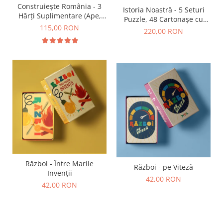
Construiește România - 3
Istoria Noastră - 5 Seturi
Hărți Suplimentare (Ape,
Puzzle, 48 Cartonașe cu
Resurse, Vegetație și Faună)
115,00 RON
Personaje Istorice, 1
220,00 RON
Broșură Ilustrată (38 pagini)
Război - Între Marile
Război - pe Viteză
Invenții
42,00 RON
42,00 RON