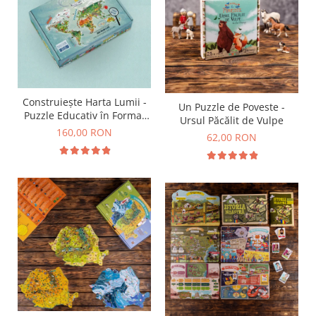
Construiește Harta Lumii -
Un Puzzle de Poveste -
Puzzle Educativ în Format
Ursul Păcălit de Vulpe
Mare
160,00 RON
62,00 RON