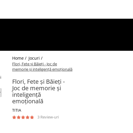
Home /
Jocuri /
Flori, Fete și Băieți - Joc de
memorie și inteligență emoțională
i
Flori, Fete și Băieți -
Joc de memorie și
inteligență
emoțională
TITIA
3 Review-uri