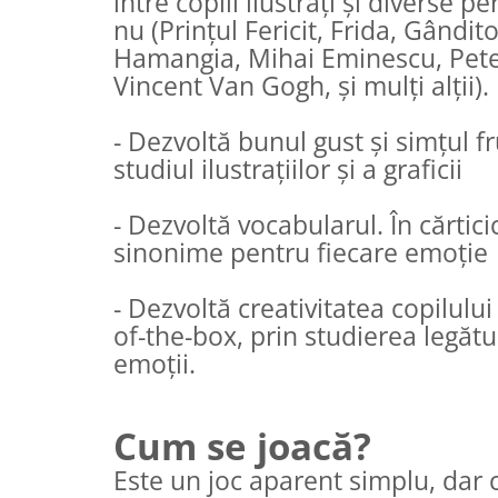
între copiii ilustrați și diverse pe
nu (Prințul Fericit, Frida, Gândito
Hamangia, Mihai Eminescu, Pete
Vincent Van Gogh, și mulți alții).
- Dezvoltă bunul gust și simțul f
studiul ilustrațiilor și a graficii
- Dezvoltă vocabularul. În cărtici
sinonime pentru fiecare emoție
- Dezvoltă creativitatea copilului
of-the-box, prin studierea legături
emoții.
Cum se joacă?
Este un joc aparent simplu, dar c