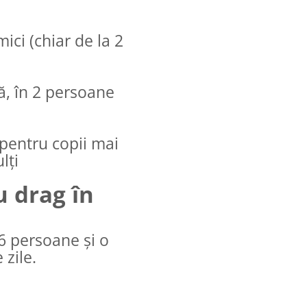
ici (chiar de la 2
ră, în 2 persoane
 pentru copii mai
lți
u drag în
 6 persoane și o
 zile.