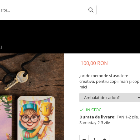
I
100,00 RON
Joc de memorie și asociere
creativă, pentru copii mari și copi
mici
IN STOC
Durata de livrare:
FAN 1-2 zile,
Sameday 2-3 zile