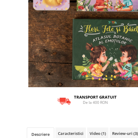
9 Ani
10 Ani
11 - 14 Ani
14+ Ani
Colecția Păcălici
TOATE JOCURILE
TRANSPORT GRATUIT
De la 400 RON
Caracteristici
Video
(1)
Review-uri
(3)
Descriere