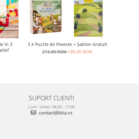
e în 3
3 X Puzzle de Poveste + Șablon Gratuit
Construieș
elief
format ma
213,00 RON
185,00 RON
SUPORT CLIENTI
Luni - Vineri: 08:30 - 17:00
contact@titia.ro