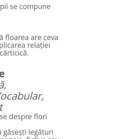
copii se compune
că floarea are ceva
licarea relației
cărticică.
e
ă,
Vocabular,
t
se despre flori
că găsești legături