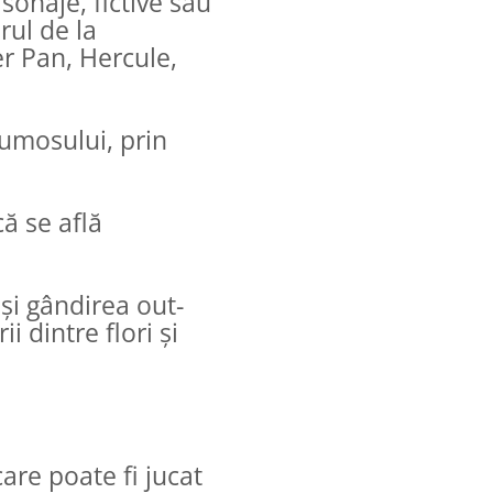
rsonaje, fictive sau
rul de la
r Pan, Hercule,
rumosului, prin
că se află
 și gândirea out-
i dintre flori și
are poate fi jucat