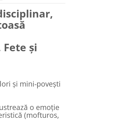
isciplinar,
toasă
 Fete și
lori și mini-povești
lustrează o emoție
teristică (mofturos,