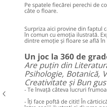
Pe spatele fiecărei perechi de 
câte o floare.
Surpriza aici provine din faptul 
în comun cu emoția ilustrată. Exp
dintre emoție și floare se află în 
Un joc la 360 de grad
Are puțin din Literatur
Psihologie, Botanică, 
Creativitate și Bun gus
- Te învață câteva lucruri frumoa
- Îți face poftă de citit! În cărtici