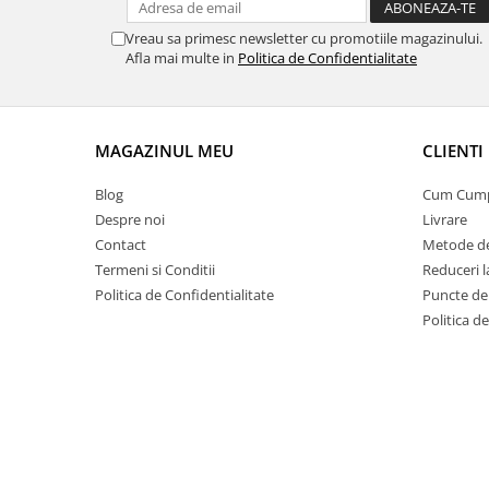
9 Ani
10 Ani
Vreau sa primesc newsletter cu promotiile magazinului.
Afla mai multe in
Politica de Confidentialitate
11 - 14 Ani
14+ Ani
Colecția Păcălici
TOATE JOCURILE
MAGAZINUL MEU
CLIENTI
Blog
Cum Cum
Despre noi
Livrare
Contact
Metode de
Termeni si Conditii
Reduceri 
Politica de Confidentialitate
Puncte de 
Politica d