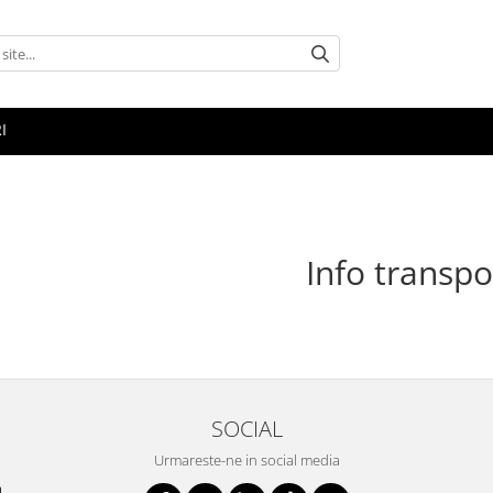
I
Info transpo
SOCIAL
Urmareste-ne in social media