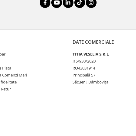
DATE COMERCIALE
par
TITIA VESELIA S.R.L
J15/930/2020
 Plata
RO43031914
la Comenzi Mari
Principală 57
fidelitate
Săcueni, Dâmbovița
e Retur