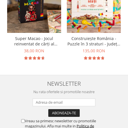
Super Macao - Jocul
Construiește România -
reinventat de cărți al
Puzzle în 3 straturi - Județe,
copilăriei
Regiuni, Relief
38,00 RON
135,00 RON
NEWSLETTER
Nu rata ofertele si promotiile noastre
Vreau sa primesc newsletter cu promotiile
magazinului. Afla mai multe in
Politica de