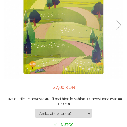
9 Ani
10 Ani
11 - 14 Ani
14+ Ani
Colecția Păcălici
TOATE JOCURILE
27,00 RON
Puzzle-urile de poveste arată mai bine în șablon! Dimensiunea este 44
x 33 cm
IN STOC