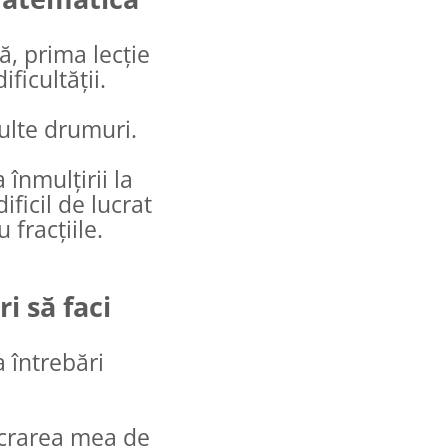
că, prima lecție
ficultății.
ulte drumuri.
înmulțirii la
ificil de lucrat
 fracțiile.
i să faci
a întrebări
lucrarea mea de