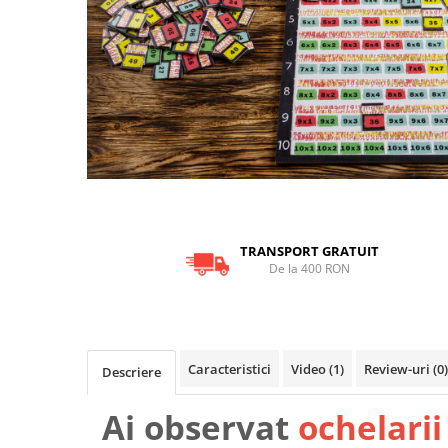
9 Ani
10 Ani
11 - 14 Ani
14+ Ani
Colecția Păcălici
TOATE JOCURILE
TRANSPORT GRATUIT
De la 400 RON
Caracteristici
Video
(1)
Review-uri
(0)
Descriere
Ai observat
ochelarii