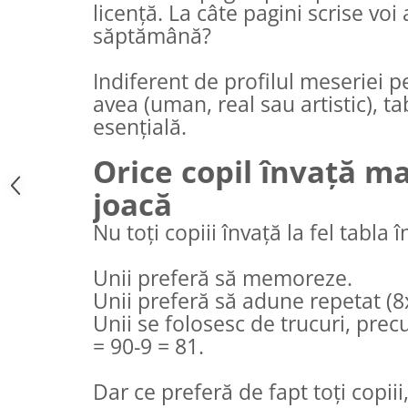
licență. La câte pagini scrise voi
săptămână?
Indiferent de profilul meseriei p
avea (uman, real sau artistic), ta
esențială.
Orice copil învață ma
joacă
Nu toți copiii învață la fel tabla î
Unii preferă să memoreze.
Unii preferă să adune repetat (8
Unii se folosesc de trucuri, prec
= 90-9 = 81.
Dar ce preferă de fapt toți copiii