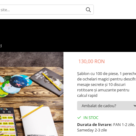
I
130,00 RON
Șablon cu 100 de piese, 1 perech
de ochelari magici pentru descifr
mesaje secrete și 10 discuri
rotitoare și amuzante pentru
calcul rapid
IN STOC
Durata de livrare:
FAN 1-2 zile,
Sameday 2-3 zile