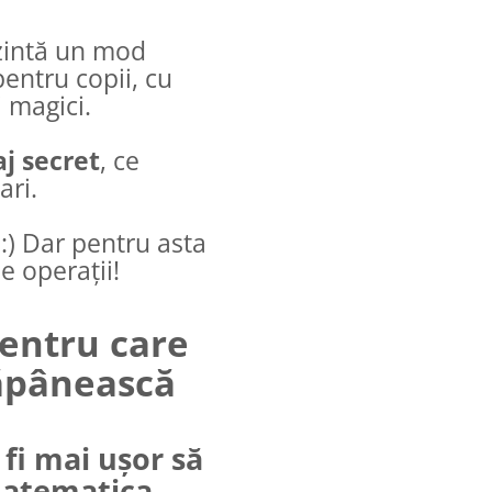
ezintă un mod
pentru copii, cu
 magici.
j secret
, ce
ari.
 :) Dar pentru asta
e operații!
entru care
tăpânească
 fi mai ușor să
 matematica