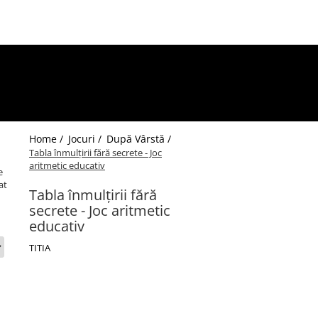
Home /
Jocuri /
După Vârstă /
Tabla înmulțirii fără secrete - Joc
aritmetic educativ
e
at
Tabla înmulțirii fără
secrete - Joc aritmetic
educativ
TITIA