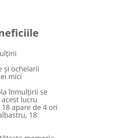
neficiile
lțirii
e și ochelarii
ei mici
a înmulțirii se
 acest lucru
 18 apare de 4 ori
albastru, 18
nătățește memoria