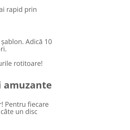
ai rapid prin
n șablon. Adică 10
ri.
urile rotitoare!
și amuzante
r! Pentru fiecare
 câte un disc