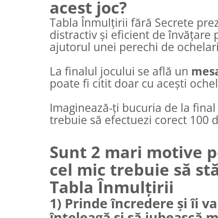
acest joc?
Tabla Înmulțirii fără Secrete pr
distractiv și eficient de învățare 
ajutorul unei perechi de ochelari
La finalul jocului se află un
mesa
poate fi citit doar cu acești ochel
Imaginează-ți bucuria de la final
trebuie să efectuezi corect 100 d
Sunt 2 mari motive p
cel mic trebuie să s
Tabla Înmulțirii
1) Prinde încredere și îi va
înțeleagă și să iubească