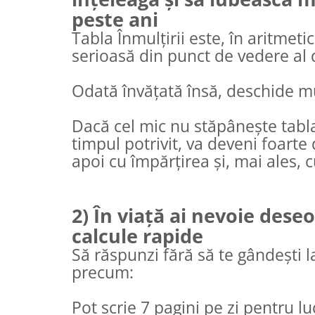
peste ani
Tabla Înmulțirii este, în aritmeti
serioasă din punct de vedere al di
Odată învățată însă, deschide m
Dacă cel mic nu stăpânește tabla 
timpul potrivit, va deveni foarte d
apoi cu împărțirea și, mai ales, cu
2) În viață ai nevoie deseor
calcule rapide
Să răspunzi fără să te gândești l
precum:
Pot scrie 7 pagini pe zi pentru 