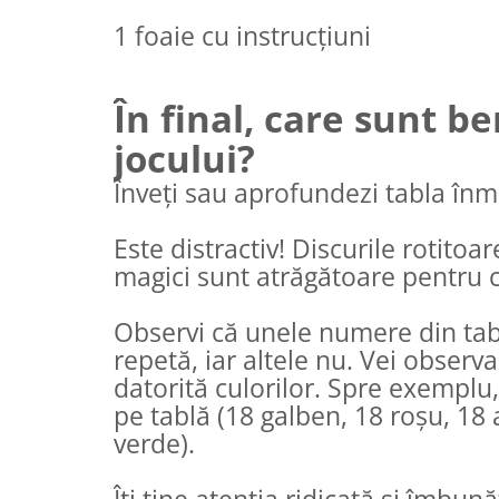
1 foaie cu instrucțiuni
În final, care sunt be
jocului?
Înveți sau aprofundezi tabla înmu
Este distractiv! Discurile rotitoar
magici sunt atrăgătoare pentru c
Observi că unele numere din tabl
repetă, iar altele nu. Vei observa
datorită culorilor. Spre exemplu,
pe tablă (18 galben, 18 roșu, 18 
verde).
Îți ține atenția ridicată și îmbu