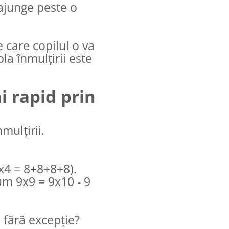
 ajunge peste o
e care copilul o va
bla înmulțirii este
i rapid prin
nmulțirii.
x4 = 8+8+8+8).
um 9x9 = 9x10 - 9
, fără excepție?