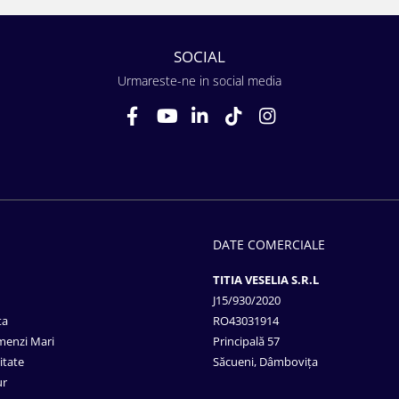
SOCIAL
Urmareste-ne in social media
DATE COMERCIALE
TITIA VESELIA S.R.L
J15/930/2020
ta
RO43031914
menzi Mari
Principală 57
itate
Săcueni, Dâmbovița
ur