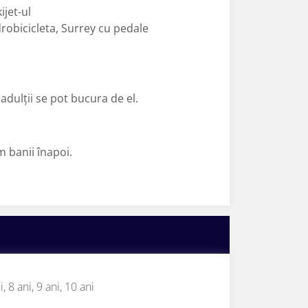
ijet-ul
drobicicleta, Surrey cu pedale
 adulții se pot bucura de el.
em banii înapoi.
i,
8 ani,
9 ani,
10 ani