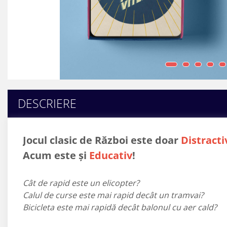
9 Ani
10 Ani
11 - 14 Ani
14+ Ani
Colecția Păcălici
TOATE JOCURILE
DESCRIERE
Jocul clasic de Război este doar
Distract
Acum este și
Educativ
!
Cât de rapid este un elicopter?
Calul de curse este mai rapid decât un tramvai?
Bicicleta este mai rapidă decât balonul cu aer cald?