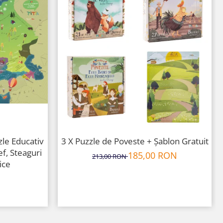
zle Educativ
3 X Puzzle de Poveste + Șablon Gratuit
ef, Steaguri
185,00 RON
213,00 RON
ice