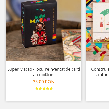
Super Macao - Jocul reinventat de cărți
Construie
al copilăriei
straturi
38,00 RON