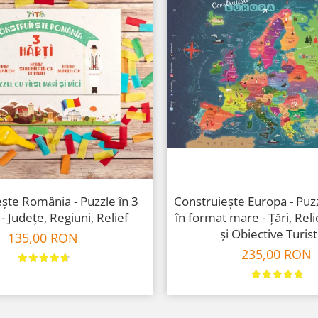
ște România - Puzzle în 3
Construiește Europa - Puz
 - Județe, Regiuni, Relief
în format mare - Țări, Reli
și Obiective Turist
135,00 RON
235,00 RON