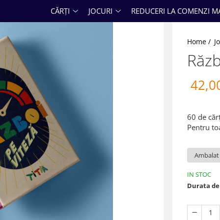
CĂRȚI
JOCURI
REDUCERI LA COMENZI M
Home /
J
Răzb
42,0
60 de cărț
Pentru toa
IN STOC
Durata de 