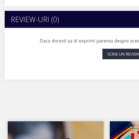
REVIEW-URI
(0)
Daca doresti sa iti exprimi parerea despre ace
SCRIE UN REVIE