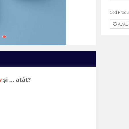
Cod Produ
ADAUG
iv
și ... atât?