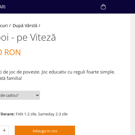
ARI
ocuri /
După Vârstă /
oi - pe Viteză
0 RON
i de joc de poveste. Joc educativ cu reguli foarte simple.
tă familia!
livrare:
FAN 1-2 zile, Sameday 2-3 zile
Adauga in cos