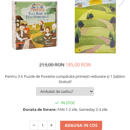
9 Ani
10 Ani
11 - 14 Ani
14+ Ani
Colecția Păcălici
TOATE JOCURILE
213,00 RON
185,00 RON
Pentru 3 X Puzzle de Poveste cumpărate primești reducere și 1 Șablon
Gratuit!
IN STOC
Durata de livrare:
FAN 1-2 zile, Sameday 2-3 zile
ADAUGA IN COS