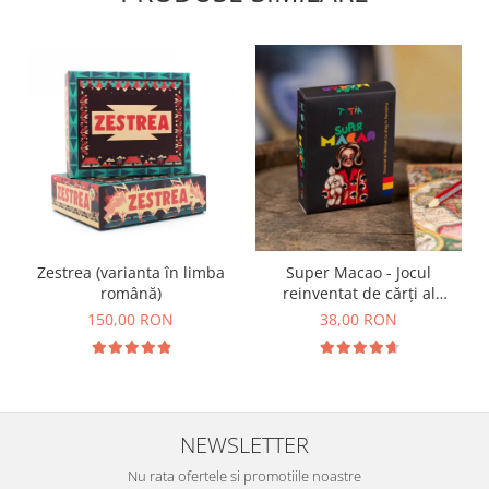
Zestrea (varianta în limba
Super Macao - Jocul
română)
reinventat de cărți al
copilăriei
150,00 RON
38,00 RON
NEWSLETTER
Nu rata ofertele si promotiile noastre