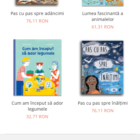
9 Ani
10 Ani
Pas cu pas spre adâncimi
Lumea fascinantă a
11 - 14 Ani
animalelor
76,11 RON
14+ Ani
61,31 RON
Colecția Păcălici
TOATE JOCURILE
Cum am început să ador
Pas cu pas spre înălțimi
legumele
76,11 RON
32,77 RON