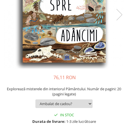
9 Ani
10 Ani
11 - 14 Ani
14+ Ani
Colecția Păcălici
TOATE JOCURILE
76,11 RON
Explorează misterele din interiorul Pământului. Număr de pagini: 20
(pagini legate)
IN STOC
Durata de livrare:
1-3 zile lucrătoare