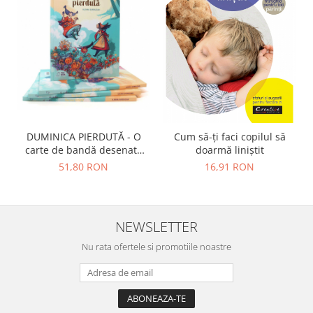
DUMINICA PIERDUTĂ - O
Cum să-ți faci copilul să
carte de bandă desenată
doarmă liniștit
despre epuizare, inspirată
51,80 RON
16,91 RON
de poveștile copilăriei
NEWSLETTER
Nu rata ofertele si promotiile noastre