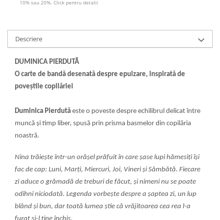
10% sau 20%. Click pentru detalii
Descriere
DUMINICA PIERDUTĂ
O carte de bandă desenată despre epuizare, inspirată de
poveștile copilăriei
Duminica Pierdută
este o poveste despre echilibrul delicat între
muncă și timp liber, spusă prin prisma basmelor din copilăria
noastră.
Nina trăiește într-un orășel prăfuit în care șase lupi hămesiți își
fac de cap: Luni, Marți, Miercuri, Joi, Vineri și Sâmbătă. Fiecare
zi aduce o grămadă de treburi de făcut, și nimeni nu se poate
odihni niciodată. Legenda vorbește despre a șaptea zi, un lup
blând și bun, dar toată lumea știe că vrăjitoarea cea rea l-a
furat și-l ține închis.