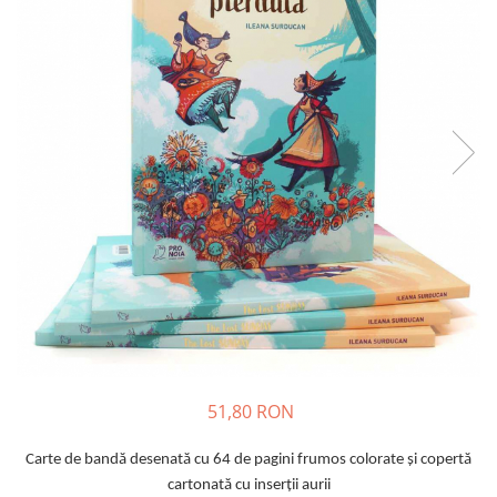
9 Ani
10 Ani
11 - 14 Ani
14+ Ani
Colecția Păcălici
TOATE JOCURILE
51,80 RON
Carte de bandă desenată cu 64 de pagini frumos colorate și copertă
cartonată cu inserții aurii