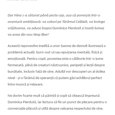
Dar Nina s-a săturat până peste cap, așa că pornește într-o
aventură ambițioasă: va coborî pe Tărâmul Celălalt, va învinge
vrăjitoarea, va aduce înapoi Duminica Pierdută și toată lumea
va avea din nou timp liber!
Această repovestire inedită a unor basme de demult ilustrează o
problemă actuală: burn-out-ul sau epuizarea mentală, fizică și
emoțională. Pentru copii, povestea este o călătorie într-o lume
fermecată, plină de creaturi năstrușnice, peripeții și lecții despre
bunătate, inclusiv față de sine. Adulții vor descoperi un al doilea
nivel - și o fărâmă de speranță că putem găsi echilibrul perfect
între muncă și relaxare.
Ne dorim foarte mult că părinții și copii să citească împreună
Duminica Pierdută, iar lectura să fie un punct de plecare pentru o
conversație plăcută și utilă despre valoarea respectului de sine.