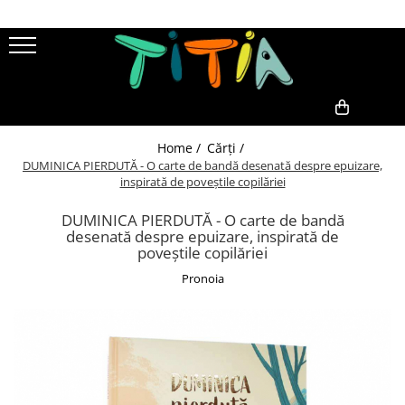
Cărți
Jocuri
Publicul Cărții
Colecția Construiește România
Adulți
Jocuri de Geografie
0,00
Home /
Cărți /
Copii
Cărți de Joc
DUMINICA PIERDUTĂ - O carte de bandă desenată despre epuizare,
Tipul Cărții
Pentru Grădiniță
inspirată de poveștile copilăriei
Benzi Desenate
Pentru Școală
DUMINICA PIERDUTĂ - O carte de bandă
Educație și Valori
desenată despre epuizare, inspirată de
După Vârstă
Enciclopedii
poveștile copilăriei
3 Ani
Fantezie
Pronoia
4 Ani
Parenting
5 Ani
6 Ani
7 Ani
8 Ani