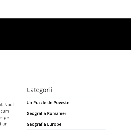
Categorii
Un Puzzle de Poveste
l. Noul
recum
Geografia României
te pe
ci un
Geografia Europei