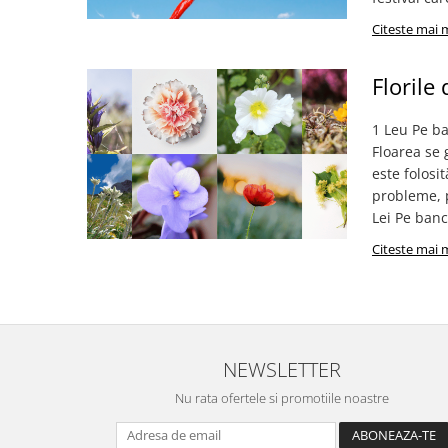
9 Ani
10 Ani
Citeste mai 
11 - 14 Ani
14+ Ani
Florile
Colecția Păcălici
1 Leu Pe b
TOATE JOCURILE
Floarea se 
este folosi
probleme, p
Lei Pe banc
Citeste mai 
NEWSLETTER
Nu rata ofertele si promotiile noastre