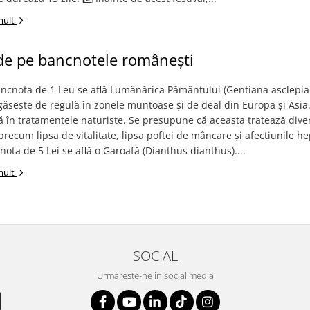
mult
 de pe bancnotele românești
ancnota de 1 Leu se află Lumânărica Pământului (Gentiana asclepia
găsește de regulă în zonele muntoase și de deal din Europa și Asia.
tă în tratamentele naturiste. Se presupune că aceasta tratează dive
recum lipsa de vitalitate, lipsa poftei de mâncare și afecțiunile he
nota de 5 Lei se află o Garoafă (Dianthus dianthus)....
mult
SOCIAL
Urmareste-ne in social media