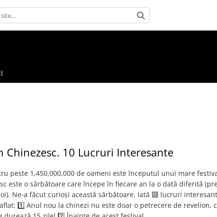
I
 Chinezesc. 10 Lucruri Interesante
ru peste 1,450,000,000 de oameni este începutul unui mare festiva
c este o sărbătoare care începe în fiecare an la o dată diferită (p
noi). Ne-a făcut curioși această sărbătoare. Iată 🔟 lucruri interesan
aflat: 1️⃣ Anul nou la chinezi nu este doar o petrecere de revelion, 
e durează 15 zile! 2️⃣ Înainte de acest festival,...