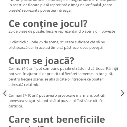
În acest joc fiecare piesă reprezintă o imagine iar finalul (toate
piesele) reprezintă povestea întreagă.
Ce conține jocul?
25 de piese de puzzle, fiecare reprezentând o scenă din poveste
O cărticică cu cele 25 de scene, scurtate suficient cât să nu
plictisească dar în același timp să păstreze ideea poveștii
Cum se joacă?
Cei mici (4-6 ani) pot compune puzzle-ul răsfoind cărticica. Părinții
pot veni în ajutorul lor prin cititul fiecărei secvențe. În broșură,
pentru fiecare scenă, se află și câte o întrebare ce poate fi
adresată celui mic.
Cei mari (7-10 ani) pot avea o provocare mai mare: pot citi
povestea singuri și apoi alcătui puzzle-ul fără să se uite în
cărticică.
Care sunt beneficiile