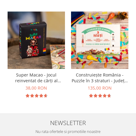
Super Macao - Jocul
Construiește România -
reinventat de cărți al
Puzzle în 3 straturi - Județe,
copilăriei
Regiuni, Relief
38,00 RON
135,00 RON
NEWSLETTER
Nu rata ofertele si promotiile noastre