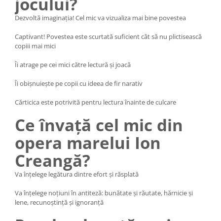
jocului?
Dezvoltă imaginația! Cel mic va vizualiza mai bine povestea
Captivant! Povestea este scurtată suficient cât să nu plictisească
copiii mai mici
Îi atrage pe cei mici către lectură și joacă
Îi obișnuiește pe copii cu ideea de fir narativ
Cărticica este potrivită pentru lectura înainte de culcare
Ce învață cel mic din
opera marelui Ion
Creangă?
Va înțelege legătura dintre efort și răsplată
Va înțelege noțiuni în antiteză: bunătate și răutate, hărnicie și
lene, recunoștință și ignoranță