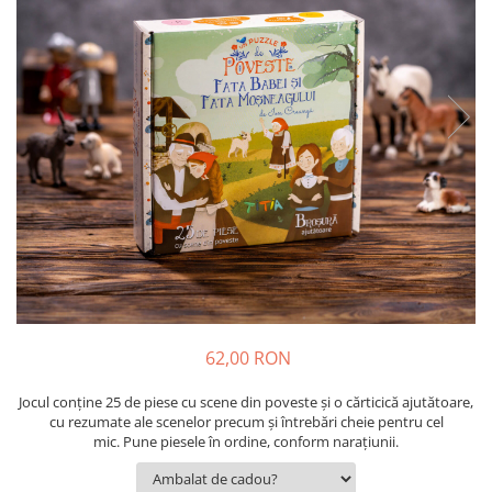
9 Ani
10 Ani
11 - 14 Ani
14+ Ani
Colecția Păcălici
TOATE JOCURILE
62,00 RON
Jocul conține 25 de piese cu scene din poveste și o cărticică ajutătoare,
cu rezumate ale scenelor precum și întrebări cheie pentru cel
mic. Pune piesele în ordine, conform narațiunii.