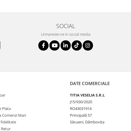
SOCIAL
Urmareste-ne in social media
DATE COMERCIALE
par
TITIA VESELIA S.R.L
J15/930/2020
 Plata
RO43031914
la Comenzi Mari
Principală 57
fidelitate
Săcueni, Dâmbovița
e Retur