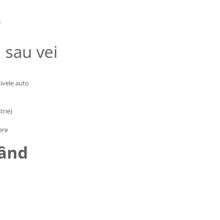
.
a sau vei
tivele auto
trie)
ere
când