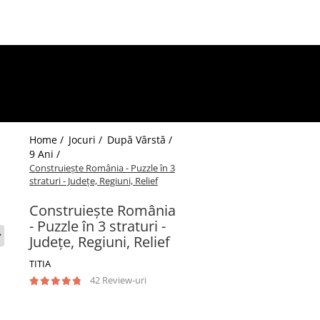
Home /
Jocuri /
După Vârstă /
9 Ani /
Construiește România - Puzzle în 3
straturi - Județe, Regiuni, Relief
Construiește România
- Puzzle în 3 straturi -
Județe, Regiuni, Relief
TITIA
42 Review-uri