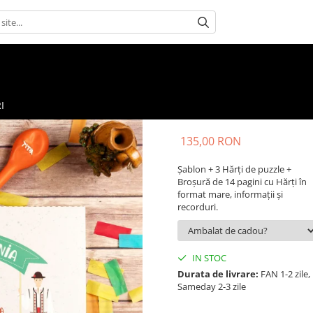
I
135,00 RON
Șablon + 3 Hărți de puzzle +
Broșură de 14 pagini cu Hărți în
format mare, informații și
recorduri.
IN STOC
Durata de livrare:
FAN 1-2 zile,
Sameday 2-3 zile