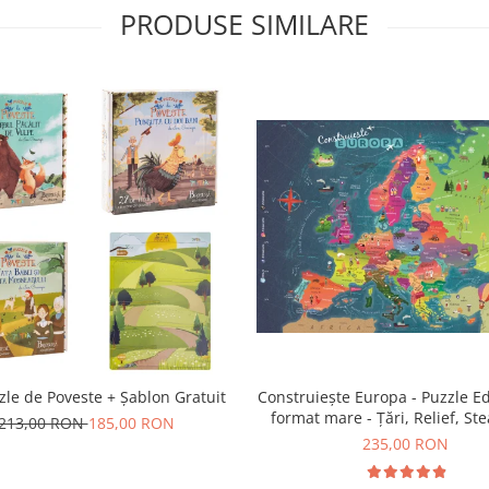
PRODUSE SIMILARE
Construiește Europa - Puzzle Ed
zle de Poveste + Șablon Gratuit
format mare - Țări, Relief, Ste
213,00 RON
185,00 RON
Obiective Turistice
235,00 RON