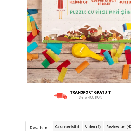
9 Ani
10 Ani
11 - 14 Ani
14+ Ani
Colecția Păcălici
TOATE JOCURILE
TRANSPORT GRATUIT
De la 400 RON
Caracteristici
Video
(1)
Review-uri
(4
Descriere