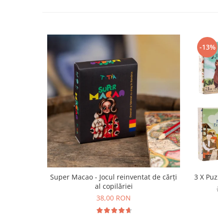
-13%
Super Macao - Jocul reinventat de cărți
3 X Puz
al copilăriei
38,00 RON