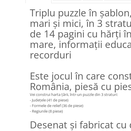
Triplu puzzle în șablon
mari și mici, în 3 strat
de 14 pagini cu hărți î
mare, informații educa
recorduri
Este jocul în care cons
România, piesă cu pie
Vei construi harta țării, într-un puzzle din 3 straturi:
- Județele (41 de piese)
- Formele de relief (36 de piese)
- Regiunile (8 piese)
Desenat și fabricat cu 