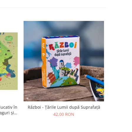
ucativ în
Război - Țările Lumii după Suprafață
Tabla î
aguri și
42,00 RON