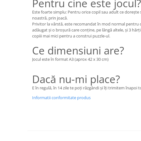
Pentru cine este jocul?
Este foarte simplu: Pentru orice copil sau adult ce dorește
noastră, prin joacă.
Privitor la vârstă, este recomandat în mod normal pentru c
adăugat și o broșură care conține, pe lângă altele, și 3 hărț
copiii mai mici pentru a construi puzzle-ul.
Ce dimensiuni are?
Jocul este în format A3 (aprox 42 x 30 cm)
Dacă nu-mi place?
E în regulă, în 14 zile te poți răzgândi și îți trimitem înapoi to
Informatii conformitate produs