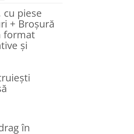
, cu piese
uri + Broșură
n format
tive și
truiești
să
drag în