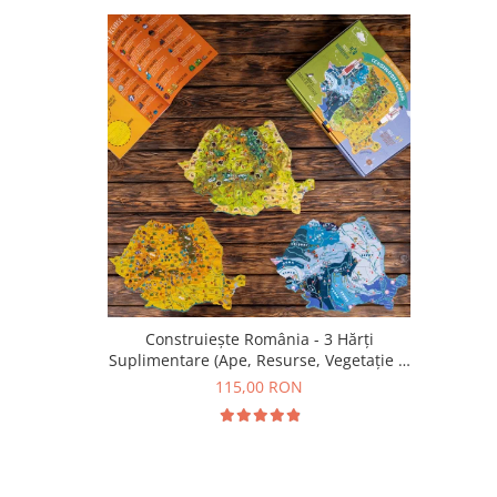
Construiește România - 3 Hărți
Suplimentare (Ape, Resurse, Vegetație și
Faună)
115,00 RON