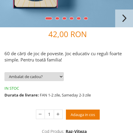
9 Ani
10 Ani
11 - 14 Ani
14+ Ani
42,00 RON
Colecția Păcălici
TOATE JOCURILE
60 de cărți de joc de poveste. Joc educativ cu reguli foarte
simple. Pentru toată familia!
IN STOC
Durata de livrare:
FAN 1-2 zile, Sameday 2-3 zile
Adauga in cos
Cod Produs:
Raz-Viteza