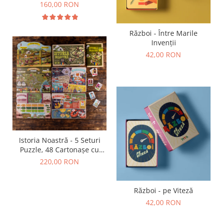
Mare
160,00 RON
Război - Între Marile
Invenții
42,00 RON
Istoria Noastră - 5 Seturi
Puzzle, 48 Cartonașe cu
Personaje Istorice, 1
220,00 RON
Broșură Ilustrată (38 pagini)
Război - pe Viteză
42,00 RON