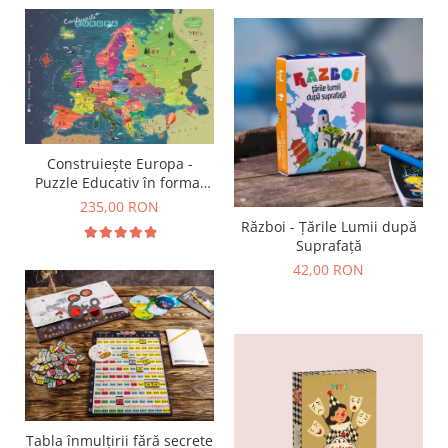
Construiește Europa -
Puzzle Educativ în format
mare - Țări, Relief, Steaguri
235,00 RON
și Obiective Turistice
Război - Țările Lumii după
Suprafață
42,00 RON
Tabla înmulțirii fără secrete