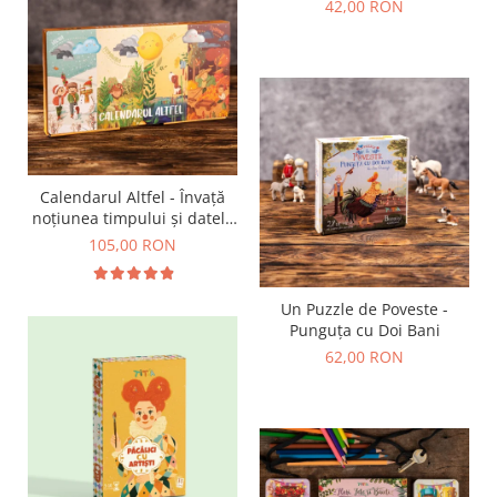
42,00 RON
Calendarul Altfel - Învață
noțiunea timpului și datele
importante din an
105,00 RON
Un Puzzle de Poveste -
Punguța cu Doi Bani
62,00 RON