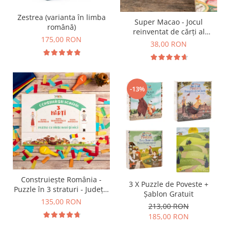
9 Ani
10 Ani
Zestrea (varianta în limba
Super Macao - Jocul
română)
11 - 14 Ani
reinventat de cărți al
175,00 RON
14+ Ani
copilăriei
38,00 RON
Colecția Păcălici
TOATE JOCURILE
-13%
Construiește România -
3 X Puzzle de Poveste +
Puzzle în 3 straturi - Județe,
Șablon Gratuit
Regiuni, Relief
135,00 RON
213,00 RON
185,00 RON