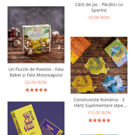
Cărți de Joc - Păcălici cu
Sportivi
33,00 RON
Un Puzzle de Poveste - Fata
Babei și Fata Moșneagului
62,00 RON
Construiește România - 3
Hărți Suplimentare (Ape,
Resurse, Vegetație și Faună)
115,00 RON