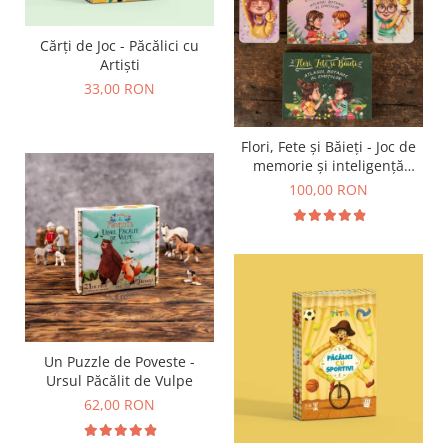
Cărți de Joc - Păcălici cu
Artiști
33,00 RON
Flori, Fete și Băieți - Joc de
memorie și inteligență
emoțională
100,00 RON
Un Puzzle de Poveste -
Ursul Păcălit de Vulpe
62,00 RON