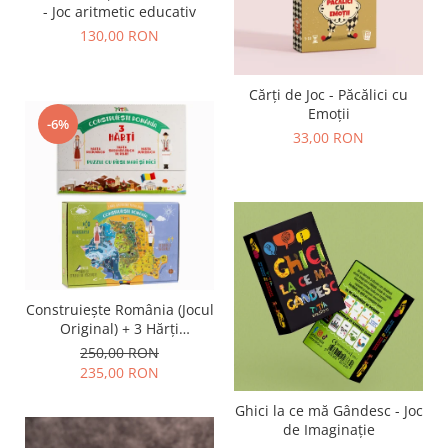
- Joc aritmetic educativ
130,00 RON
Cărți de Joc - Păcălici cu
Emoții
-6%
33,00 RON
Construiește România (Jocul
Original) + 3 Hărți
Suplimentare
250,00 RON
235,00 RON
Ghici la ce mă Gândesc - Joc
de Imaginație