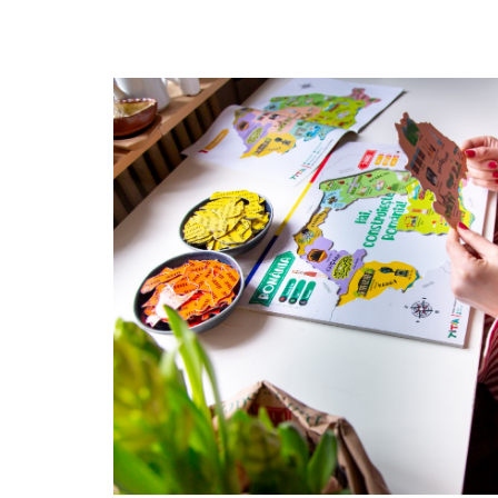
9 Ani
10 Ani
11 - 14 Ani
14+ Ani
Colecția Păcălici
TOATE JOCURILE