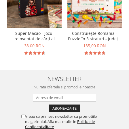
Super Macao - Jocul
Construiește România -
reinventat de cărți al
Puzzle în 3 straturi - Județe,
copilăriei
Regiuni, Relief
38,00 RON
135,00 RON
NEWSLETTER
Nu rata ofertele si promotiile noastre
Vreau sa primesc newsletter cu promotiile
magazinului. Afla mai multe in
Politica de
Confidentialitate