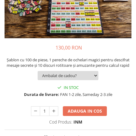
9 Ani
10 Ani
11 - 14 Ani
14+ Ani
Colecția Păcălici
TOATE JOCURILE
130,00 RON
Șablon cu 100 de piese, 1 pereche de ochelari magici pentru descifrat
mesaje secrete și 10 discuri rotitoare și amuzante pentru calcul rapid
IN STOC
Durata de livrare:
FAN 1-2 zile, Sameday 2-3 zile
ADAUGA IN COS
Cod Produs:
INM