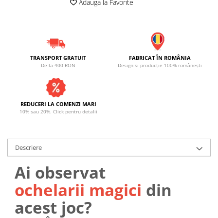
Adauga la Favorite
TRANSPORT GRATUIT
FABRICAT ÎN ROMÂNIA
De la 400 RON
Design și producție 100% românești
REDUCERI LA COMENZI MARI
10% sau 20%. Click pentru detalii
Descriere
Ai observat
ochelarii magici
din
acest joc?