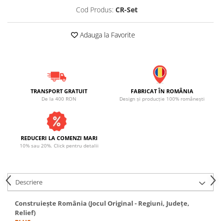
Cod Produs:
CR-Set
Adauga la Favorite
TRANSPORT GRATUIT
FABRICAT ÎN ROMÂNIA
De la 400 RON
Design și producție 100% românești
REDUCERI LA COMENZI MARI
10% sau 20%. Click pentru detalii
Descriere
Construiește România (Jocul Original - Regiuni, Județe,
Relief)