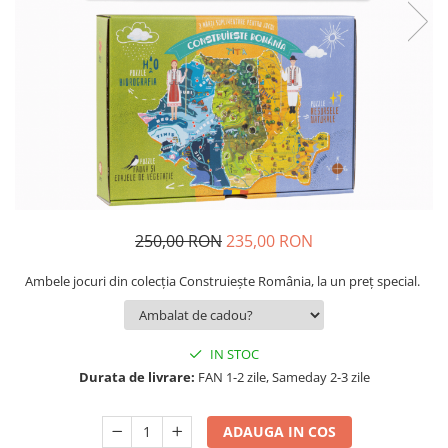
9 Ani
10 Ani
11 - 14 Ani
14+ Ani
Colecția Păcălici
TOATE JOCURILE
250,00 RON
235,00 RON
Ambele jocuri din colecția Construiește România, la un preț special.
IN STOC
Durata de livrare:
FAN 1-2 zile, Sameday 2-3 zile
ADAUGA IN COS