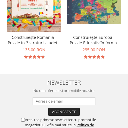
Construiește România -
Construiește Europa -
Puzzle în 3 straturi - Județe,
Puzzle Educativ în format
Regiuni, Relief
mare - Țări, Relief, Steaguri
135,00 RON
235,00 RON
și Obiective Turistice
NEWSLETTER
Nu rata ofertele si promotiile noastre
Vreau sa primesc newsletter cu promotiile
magazinului. Afla mai multe in
Politica de