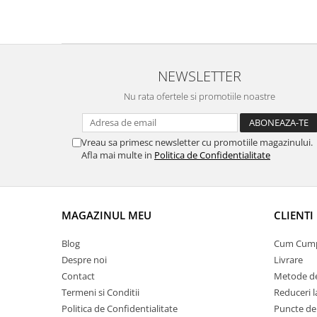
9 Ani
10 Ani
11 - 14 Ani
14+ Ani
NEWSLETTER
Colecția Păcălici
Nu rata ofertele si promotiile noastre
TOATE JOCURILE
Vreau sa primesc newsletter cu promotiile magazinului.
Afla mai multe in
Politica de Confidentialitate
MAGAZINUL MEU
CLIENTI
Blog
Cum Cum
Despre noi
Livrare
Contact
Metode de
Termeni si Conditii
Reduceri 
Politica de Confidentialitate
Puncte de 