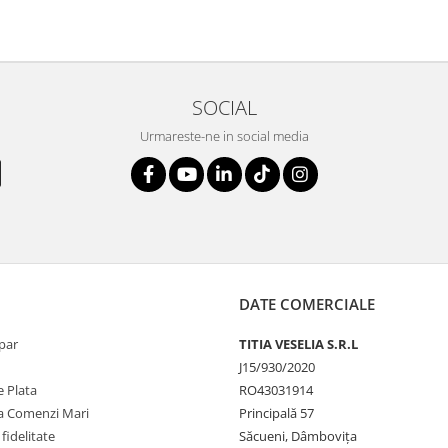
SOCIAL
Urmareste-ne in social media
DATE COMERCIALE
par
TITIA VESELIA S.R.L
J15/930/2020
 Plata
RO43031914
la Comenzi Mari
Principală 57
fidelitate
Săcueni, Dâmbovița