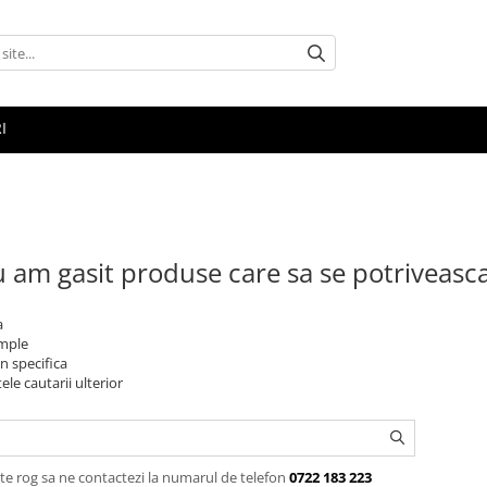
I
 am gasit produse care sa se potriveasc
a
imple
n specifica
ele cautarii ulterior
te rog sa ne contactezi la numarul de telefon
0722 183 223