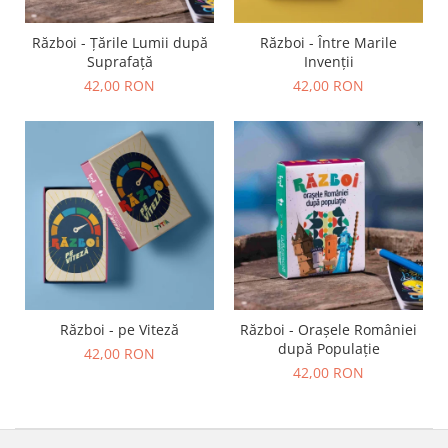
9 Ani
10 Ani
Război - Țările Lumii după
Război - Între Marile
11 - 14 Ani
Suprafață
Invenții
14+ Ani
42,00 RON
42,00 RON
Colecția Păcălici
TOATE JOCURILE
Război - pe Viteză
Război - Orașele României
după Populație
42,00 RON
42,00 RON