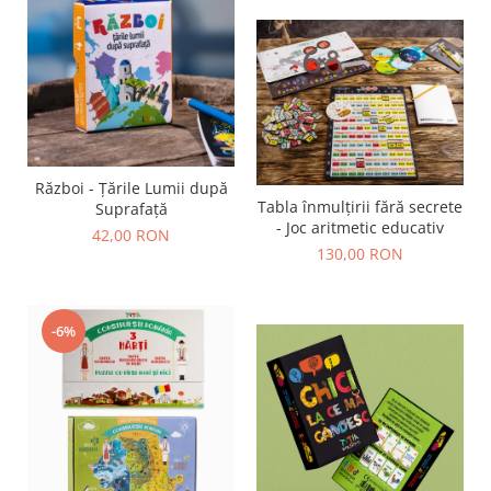
Război - Țările Lumii după
Tabla înmulțirii fără secrete
Suprafață
- Joc aritmetic educativ
42,00 RON
130,00 RON
-6%