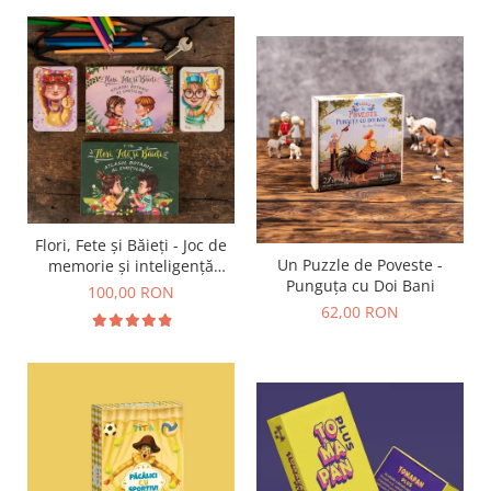
Flori, Fete și Băieți - Joc de
Un Puzzle de Poveste -
memorie și inteligență
Punguța cu Doi Bani
emoțională
100,00 RON
62,00 RON