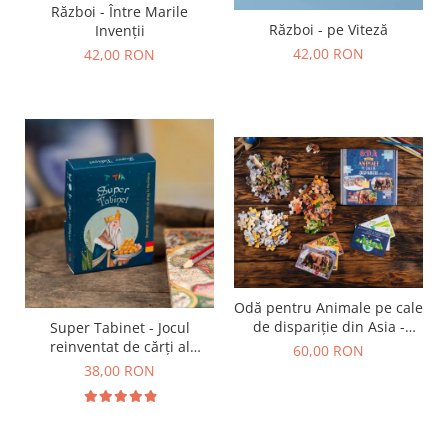
Război - Între Marile
Război - pe Viteză
Invenții
42,00 RON
42,00 RON
Odă pentru Animale pe cale
de dispariție din Asia -
Super Tabinet - Jocul
Tigrul Siberian,
reinventat de cărți al
60,00 RON
Urangutanul și Elefantul
copilăriei
38,00 RON
Asiatic