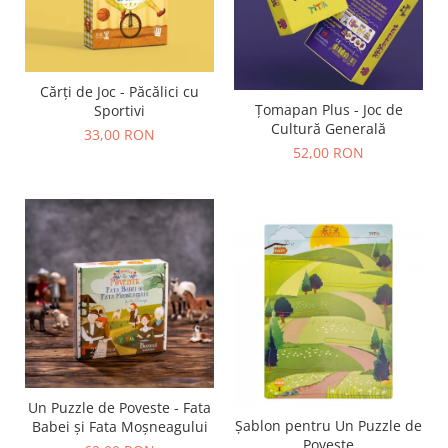
Cărți de Joc - Păcălici cu
Țomapan Plus - Joc de
Sportivi
Cultură Generală
33,00 RON
52,00 RON
Un Puzzle de Poveste - Fata
Șablon pentru Un Puzzle de
Babei și Fata Moșneagului
Poveste