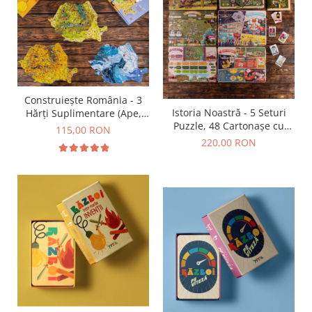
Construiește România - 3
Istoria Noastră - 5 Seturi
Hărți Suplimentare (Ape,
Puzzle, 48 Cartonașe cu
Resurse, Vegetație și Faună)
115,00 RON
Personaje Istorice, 1
220,00 RON
Broșură Ilustrată (38 pagini)