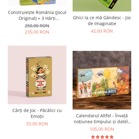
Construiește România (Jocul
Ghici la ce mă Gândesc - Joc
Original) + 3 Hărți
de Imaginație
Suplimentare
250,00 RON
42,00 RON
235,00 RON
Cărți de Joc - Păcălici cu
Calendarul Altfel - Învață
Emoții
noțiunea timpului și datele
33,00 RON
importante din an
105,00 RON