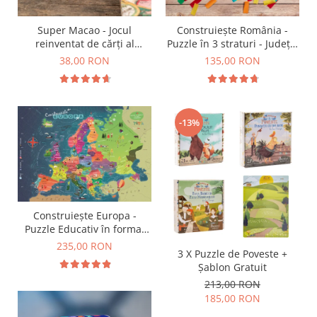
9 Ani
10 Ani
Super Macao - Jocul
Construiește România -
11 - 14 Ani
reinventat de cărți al
Puzzle în 3 straturi - Județe,
14+ Ani
copilăriei
Regiuni, Relief
38,00 RON
135,00 RON
Colecția Păcălici
TOATE JOCURILE
-13%
Construiește Europa -
Puzzle Educativ în format
mare - Țări, Relief, Steaguri
235,00 RON
3 X Puzzle de Poveste +
și Obiective Turistice
Șablon Gratuit
213,00 RON
185,00 RON