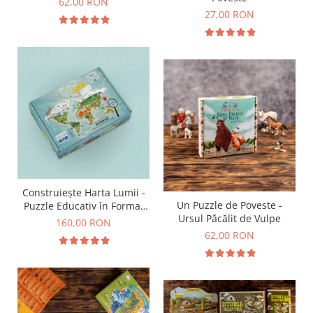
62,00 RON
27,00 RON
Construiește Harta Lumii -
Un Puzzle de Poveste -
Puzzle Educativ în Format
Ursul Păcălit de Vulpe
Mare
160,00 RON
62,00 RON