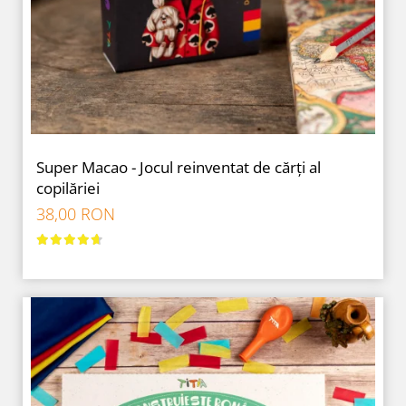
9 Ani
10 Ani
11 - 14 Ani
14+ Ani
Colecția Păcălici
TOATE JOCURILE
Super Macao - Jocul reinventat de cărți al
copilăriei
38,00 RON