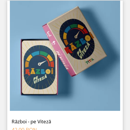
Război - pe Viteză
42,00 RON