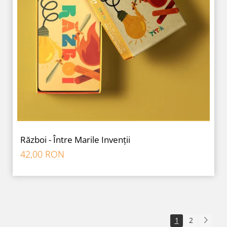
Război - Între Marile Invenții
42,00 RON
1
2