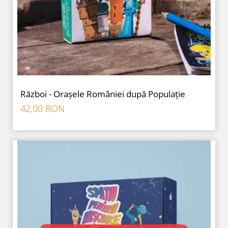
9 Ani
10 Ani
11 - 14 Ani
14+ Ani
Colecția Păcălici
TOATE JOCURILE
Război - Orașele României după Populație
42,00 RON